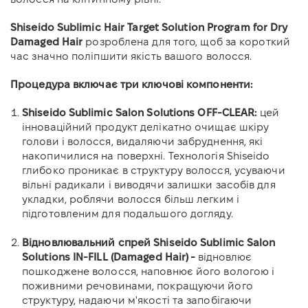
Shiseido Sublimic Hair Target Solution Program for Dry
Damaged Hair
розроблена для того, щоб за короткий
час значно поліпшити якість вашого волосся.
Процедура включає три ключові компоненти:
Shiseido Sublimic Salon Solutions OFF-CLEAR:
цей
інноваційний продукт делікатно очищає шкіру
голови і волосся, видаляючи забруднення, які
накопичилися на поверхні. Технологія Shiseido
глибоко проникає в структуру волосся, усуваючи
вільні радикали і виводячи залишки засобів для
укладки, роблячи волосся більш легким і
підготовленим для подальшого догляду.
Відновлювальний спрей Shiseido Sublimic Salon
Solutions IN-FILL
(Damaged Hair) -
відновлює
пошкоджене волосся, наповнює його вологою і
поживними речовинами, покращуючи його
структуру, надаючи м'якості та запобігаючи