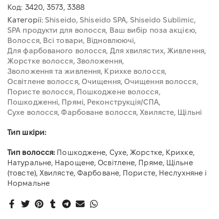
Код:
3420, 3573, 3388
Категорії:
Shiseido
Shiseido SPA
Shiseido Sublimic
SPA продукти для волосся
Ваш вибір поза акцією
Волосся
Всі товари
Відновлюючі
Для фарбованого волосся
Для хвилястих
Живлення
Жорстке волосся
Зволоження
Зволоження та живлення
Крихке волосся
Освітлене волосся
Очищення
Очищення волосся
Пористе волосся
Пошкоджене волосся
Пошкодженні
Прямі
Реконструкція/СПА
Сухе волосся
Фарбоване волосся
Хвилясте
Щільні
Тип шкіри:
Тип волосся:
Пошкоджене, Сухе, Жорстке, Крихке,
Натуральне, Нарощене, Освітлене, Пряме, Щільне
(товсте), Хвилясте, Фарбоване, Пористе, Неслухняне і
Нормальне