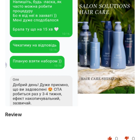
Review
⠀
0
0