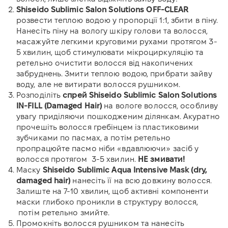
Shiseido Sublimic Salon Solutions OFF-CLEAR
розвести теплою водою у пропорції 1:1, збити в піну.
Нанесіть піну на вологу шкіру голови та волосся,
масажуйте легкими круговими рухами протягом 3-
5 хвилин, щоб стимулювати мікроциркуляцію та
ретельно очистити волосся від накопичених
забруднень. Змити теплою водою, прибрати зайву
воду, але не витирати волосся рушником.
Розподіліть
спрей Shiseido Sublimic Salon Solutions
IN-FILL (Damaged Hair)
на вологе волосся, особливу
увагу приділяючи пошкодженим ділянкам. Акуратно
прочешіть волосся гребінцем із пластиковими
зубчиками по пасмах, а потім ретельно
пропрацюйте пасмо ніби «вдавлюючи» засіб у
волосся протягом 3-5 хвилин.
НЕ змивати!
Маску
Shiseido Sublimic Aqua Intensive Mask (dry,
damaged hair)
нанесіть її на всю довжину волосся.
Залиште на 7-10 хвилин, щоб активні компоненти
маски глибоко проникли в структуру волосся,
потім ретельно змийте.
Промокніть волосся рушником та нанесіть