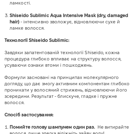
ламкості.
Shiseido Sublimic
Aqua Intensive Mask (dry, damaged
hair)
- інтенсивно зволожує, відновлюючи сухе й
ламке волосся.
Технології Shiseido Sublimic:
Завдяки запатентованій технології Shiseido, кожна
процедура глибоко впливає на структуру волосся,
усуваючи ознаки втоми і пошкоджень.
Формули засновані на принципах молекулярного
догляду, що дає змогу активним компонентам глибоко
проникати у волосяний стрижень, відновлюючи його
зсередини. Результат - блискуче, гладке і пружне
волосся.
Спосіб застосування:
Помийте голову шампунем один раз.
Не витирайте
волося, лише злегка відіжміть зайву воду!