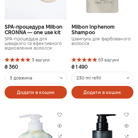
SPA-процедура Milbon
Milbon Inphenom
CRONNA — one use kit
Shampoo
SPA-процедура для
Шампунь для фарбованого
швидкого та ефективного
волосся
відновлення волосся
3 відгуки
53 відгуки
₴ 360
₴ 1 490
3 довжина
230 ml refill
Додати в кошик
Додати в кошик