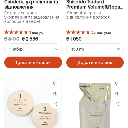
Свіжість, укріплення та
Shiseido Tsubaki
відновлення
Premium Volume&Repair
Conditioner
Сет для свіжості,
Кондиціонер для
укріплення та відновлення
відновлення волосся
волосся від Lebel
1 відгук
35 відгуків
₴ 3 170
₴ 2 536
₴ 1 050
1 набір
450 ml
Додати в кошик
Додати в кошик