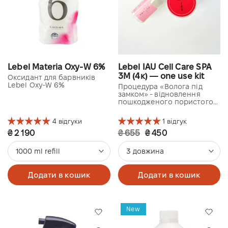
Lebel Materia Oxy-W 6%
Lebel IAU Cell Care SPA
3M (4к) — one use kit
Оксидант для барвників
Lebel Oxy-W 6%
Процедура «Волога під
замком» - відновлення
пошкодженого пористого
та сухого волосся
4 відгуки
1 відгук
₴ 2 190
₴ 655
₴ 450
1000 ml refill
3 довжина
Додати в кошик
Додати в кошик
New