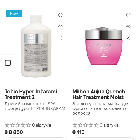
New
Відкрити бічну панель
Tokio Hyper Inkarami
Milbon Aujua Quench
Treatment 2
Hair Treatment Moist
Другий компонент SPA-
Зволожувальна маска для
процедури HYPER INKARAMI
сухого та пошкодженого
волосся
0 відгуків
0 відгуків
₴ 8 850
₴ 410