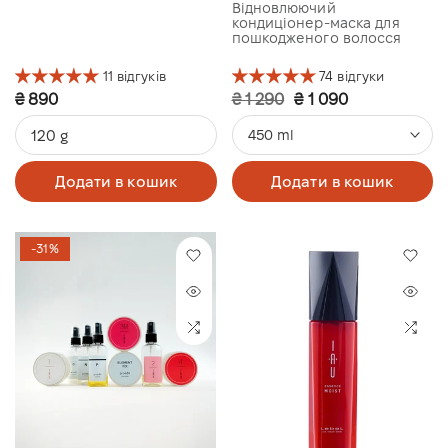
Repair Conditioner
Відновлюючий
Treatment
кондиціонер-маска для
пошкодженого волосся
11 відгуків
74 відгуки
₴ 890
₴ 1 290
₴ 1 090
120 g
450 ml
Додати в кошик
Додати в кошик
-31%