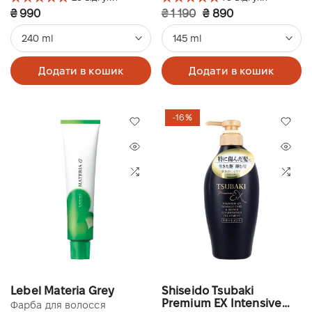
₴ 990
₴ 1 190
₴ 890
240 ml
145 ml
Додати в кошик
Додати в кошик
-16%
Lebel Materia Grey
Shiseido Tsubaki
Premium EX Intensive
Фарба для волосся