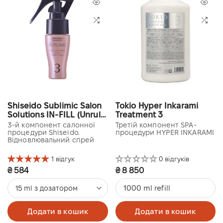
Shiseido Sublimic Salon
Tokio Hyper Inkarami
Solutions IN-FILL (Unruly
Treatment 3
hair)
3-й компонент салонної
Третій компонент SPA-
процедури Shiseido.
процедури HYPER INKARAMI
Відновлювальний спрей
1 відгук
0 відгуків
₴ 584
₴ 8 850
1000 ml refill
15 ml з дозатором
Додати в кошик
Додати в кошик