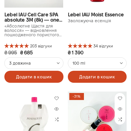
Lebel IAU Cell Care SPA
Lebel IAU Moist Essence
absolute 3M (8k) — one
Зволожуюча есенція
use kit
«Абсолютне Щастя для
волосся» — відновлення
пошкодженого пористого
та сухого волосся
203 відгуки
34 відгуки
₴ 995
₴ 685
₴ 1 390
3 довжина
100 ml
Додати в кошик
Додати в кошик
-31%