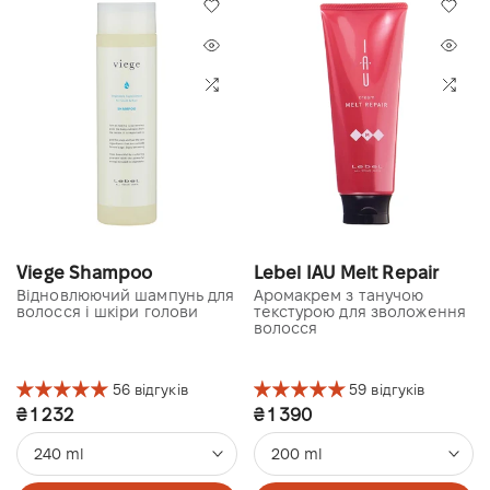
Viege Shampoo
Lebel IAU Melt Repair
Відновлюючий шампунь для
Аромакрем з танучою
волосся і шкіри голови
текстурою для зволоження
волосся
56 відгуків
59 відгуків
₴ 1 232
₴ 1 390
240 ml
200 ml