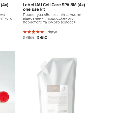
 (4к) —
Lebel IAU Cell Care SPA 3M (4к) —
one use kit
м» -
Процедура «Волога під замком» -
м’якого
відновлення пошкодженого
пористого та сухого волосся
1 відгук
₴ 655
₴ 450
3 довжина