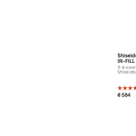
Shiseid
IN-FILL 
3-й ком
Shiseid
₴ 584
15 ml 