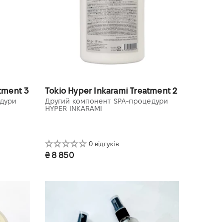
tment 3
Tokio Hyper Inkarami Treatment 2
едури
Другий компонент SPA-процедури
HYPER INKARAMI
0 відгуків
₴ 8 850
1000 ml refill