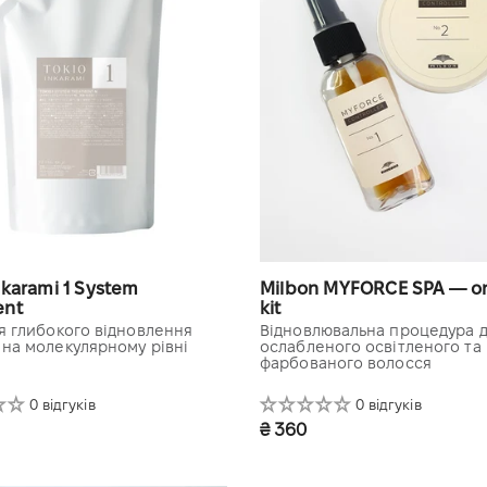
ami 1 System
Milbon MYFORCE SPA — o
ent
kit
ля глибокого відновлення
Відновлювальна процедура 
 на молекулярному рівні
ослабленого освітленого та
фарбованого волосся
0 відгуків
0 відгуків
₴ 360
l refill (spray empty)
3 довжина