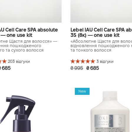
AU Cell Care SPA absolute
Lebel IAU Cell Care SPA a
 — one use kit
3S (8к) — one use kit
тне Щастя для волосся» —
«Абсолютне Щастя для воло
ення пошкодженого
відновлення пошкодженого 
го та сухого волосся
та тонкого волосся
203 відгуки
3 відгуки
₴ 685
₴ 995
₴ 685
жина
3 довжина
New