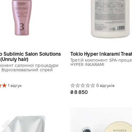
o Sublimic Salon Solutions
Tokio Hyper Inkarami Trea
(Unruly hair)
Третій компонент SPA-проц
HYPER INKARAMI
понент салонної процедури
o. Відновлювальний спрей
1 відгук
0 відгуків
₴ 8 850
1000 ml refill
з дозатором