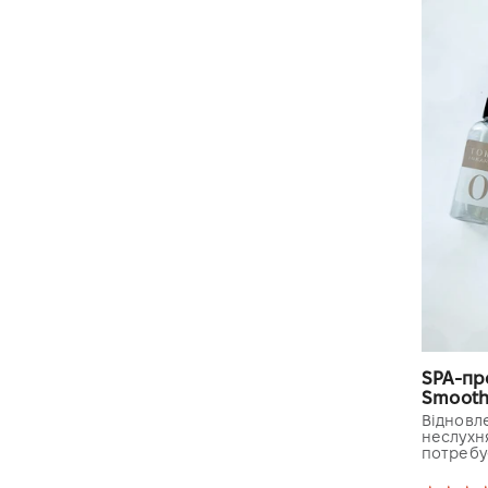
SPA-пр
Smooth 
Відновл
неслухня
потребу