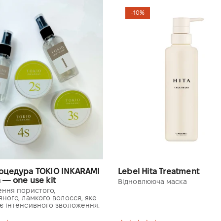
-10%
оцедура TOKIO INKARAMI
Lebel Hita Treatment
— one use kit
Відновлююча маска
ення пористого,
ного, ламкого волосся, яке
є інтенсивного зволоження.