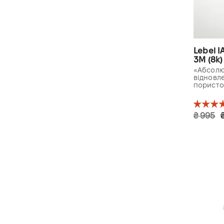
Lebel I
3M (8k)
«Абсолю
відновл
пористо
₴ 995
3 дов