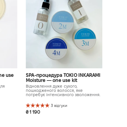
ne use
SPA-процедура TOKIO INKARAMI
Moisture — one use kit
для
Відновлення дуже сухого,
пошкодженого волосся, яке
потребує інтенсивного зволоження.
3 відгуки
₴ 1 190
3 довжина