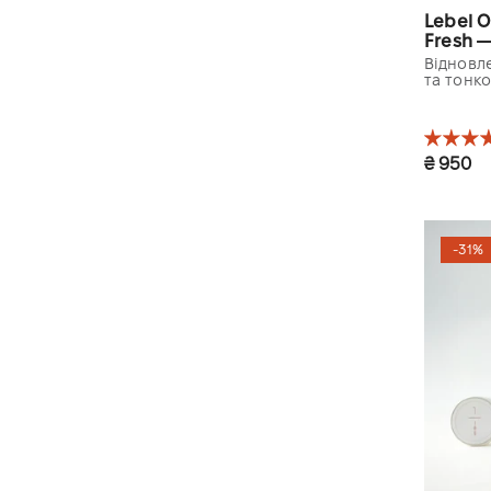
Lebel O
Fresh —
Відновл
та тонк
₴ 950
3 дов
-31%