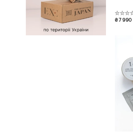
₴ 7 990
Повни