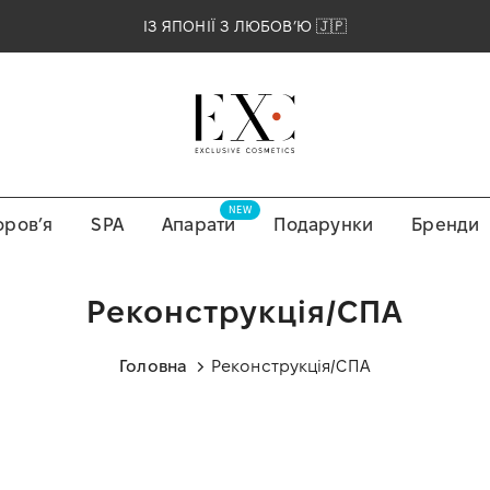
ІЗ ЯПОНІЇ З ЛЮБОВʼЮ 🇯🇵
NEW
оровʼя
SPA
Апарати
Подарунки
Бренди
Реконструкція/СПА
Головна
Реконструкція/СПА