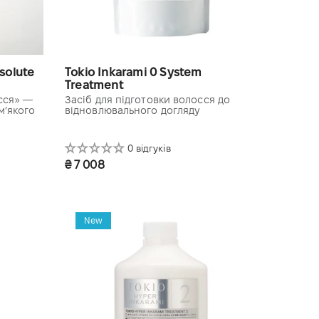
bsolute
Tokio Inkarami 0 System
Treatment
сся» —
Засіб для підготовки волосся до
м’якого
відновлювального догляду
0 відгуків
₴ 7 008
1000 ml refill (spray empty)
New