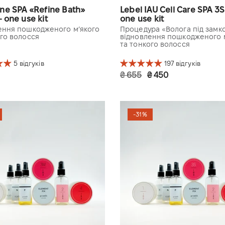
ne SPA «Refine Bath»
Lebel IAU Cell Care SPA 3S
 one use kit
one use kit
ення пошкодженого м’якого
Процедура «Волога під замко
ого волосся
відновлення пошкодженого 
та тонкого волосся
5 відгуків
197 відгуків
₴ 655
₴ 450
жина
3 довжина
-31%