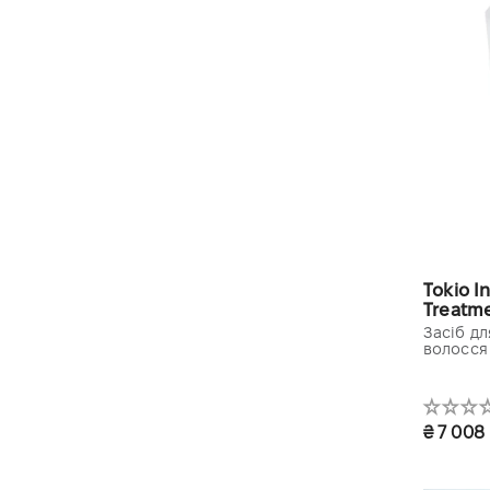
Tokio Inkar
Treatm
Засіб д
волосся
₴ 7 008
1000 m