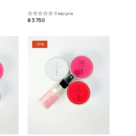
0 відгуків
₴ 3 750
750ml refill
-31%