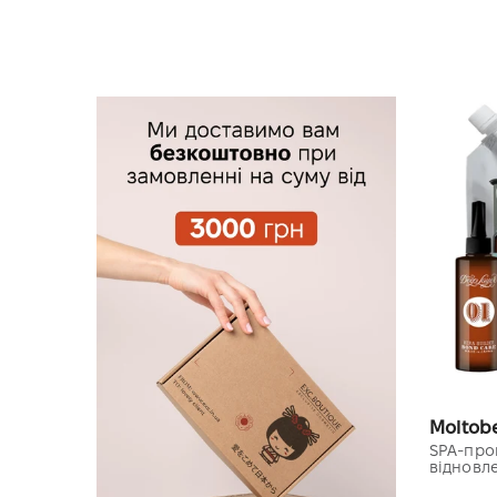
Moltob
SPA-про
відновле