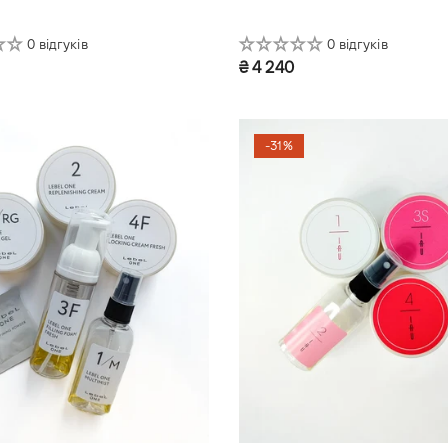
0 відгуків
0 відгуків
₴ 4 240
й набір рефілів
750ml refill
-31%