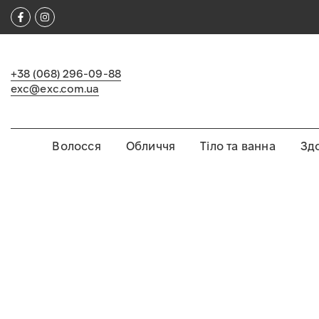
Перейти
ПРОФЕСІЙНА ЯПОНСЬКА КОСМЕТИКА
до
вмісту
+38 (068) 296-09-88
exc@exc.com.ua
Волосся
Обличчя
Тіло та ванна
Зд