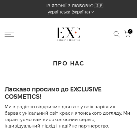
Перейти
ІЗ ЯПОНІЇ З ЛЮБОВʼЮ 🇯🇵
українська (Україна)
до
вмісту
0
ПРО НАС
Ласкаво просимо до EXCLUSIVE
COSMETICS!
Ми з радістю відкриємо для вас у всіх чарівних
барвах унікальний світ краси японського догляду. Ми
гарантуємо вам високоякісний сервіс,
індивідуальний підхід і надійне партнерство.