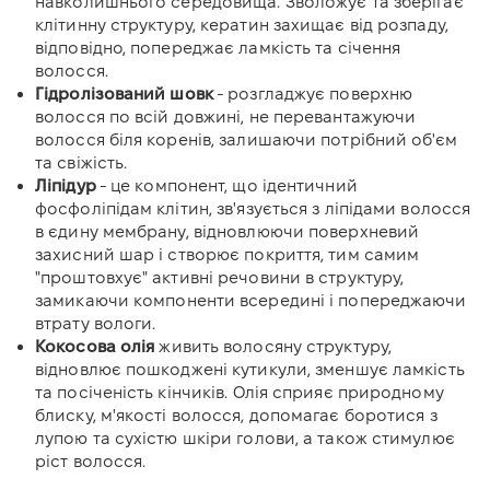
навколишнього середовища. Зволожує та зберігає
клітинну структуру, кератин захищає від розпаду,
відповідно, попереджає ламкість та січення
волосся.
Гідролізований шовк
- розгладжує поверхню
волосся по всій довжині, не перевантажуючи
волосся біля коренів, залишаючи потрібний об'єм
та свіжість.
Ліпідур
- це компонент, що ідентичний
фосфоліпідам клітин, зв'язується з ліпідами волосся
в єдину мембрану, відновлюючи поверхневий
захисний шар і створює покриття, тим самим
"проштовхує" активні речовини в структуру,
замикаючи компоненти всередині і попереджаючи
втрату вологи.
Кокосова олія
живить волосяну структуру,
відновлює пошкоджені кутикули, зменшує ламкість
та посіченість кінчиків. Олія сприяє природному
блиску, м'якості волосся, допомагає боротися з
лупою та сухістю шкіри голови, а також стимулює
ріст волосся.