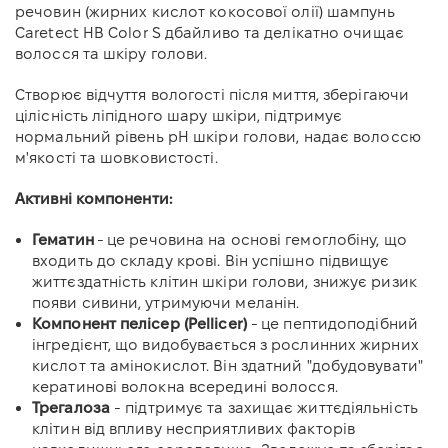
речовин (жирних кислот кокосової олії) шампунь
Caretect HB Color S дбайливо та делікатно очищає
волосся та шкіру голови.
Створює відчуття вологості після миття, зберігаючи
цілісність ліпідного шару шкіри, підтримує
нормальний рівень рН шкіри голови, надає волоссю
м'якості та шовковистості.
Активні компоненти:
Гематин
- це речовина на основі гемоглобіну, що
входить до складу крові. Він успішно підвищує
життєздатність клітин шкіри голови, знижує ризик
появи сивини, утримуючи меланін.
Компонент пелісер (Pellicer)
- це пептидоподібний
інгредієнт, що видобувається з рослинних жирних
кислот та амінокислот. Він здатний "добудовувати"
кератинові волокна всередині волосся.
Трегалоза
-
підтримує та захищає життєдіяльність
клітин від впливу несприятливих факторів