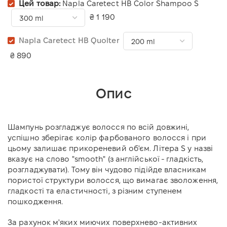
Цей товар:
Napla Caretect HB Color Shampoo S
₴ 1 190
Napla Caretect HB Quolter
₴ 890
Опис
Шампунь розгладжує волосся по всій довжині,
успішно зберігає колір фарбованого волосся і при
цьому залишає прикореневий об'єм. Літера S у назві
вказує на слово "smooth" (з англійської - гладкість,
розгладжувати). Тому він чудово підійде власникам
пористої структури волосся, що вимагає зволоження,
гладкості та еластичності, з різним ступенем
пошкодження.
За рахунок м'яких миючих поверхнево-активних