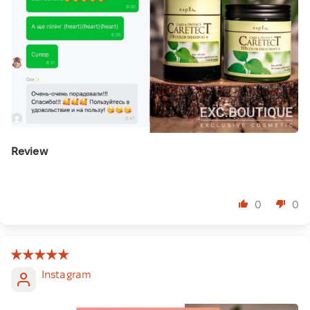
Review
⠀
0
0
Instagram