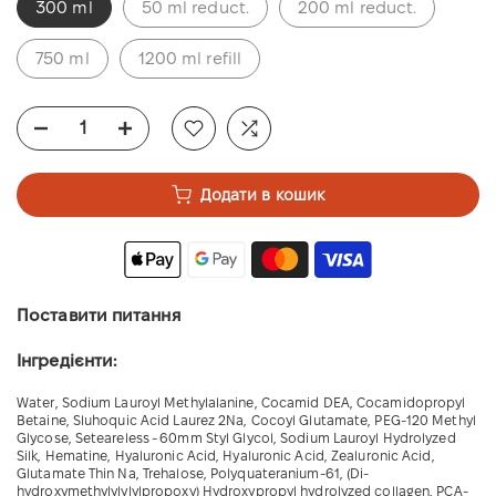
300 ml
50 ml reduct.
200 ml reduct.
750 ml
1200 ml refill
Додати в кошик
Поставити питання
Інгредієнти:
Water, Sodium Lauroyl Methylalanine, Cocamid DEA, Cocamidopropyl
Betaine, Sluhoquic Acid Laurez 2Na, Cocoyl Glutamate, PEG-120 Methyl
Glycose, Seteareless - 60mm Styl Glycol, Sodium Lauroyl Hydrolyzed
Silk, Hematine, Hyaluronic Acid, Hyaluronic Acid, Zealuronic Acid,
Glutamate Thin Na, Trehalose, Polyquateranium-61, (Di-
hydroxymethylylylylpropoxy) Hydroxypropyl hydrolyzed collagen, PCA-