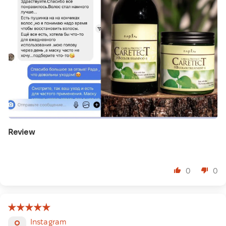
Review
⠀
0
0
Instagram