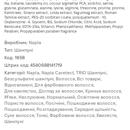
Na, betaine, taxidermy oil, cocoyl arginethyl PCA, sorbitol, serine,
glysine, glutaminate, alanine, lysine, arginine, threonine, prorine, prorine,
Kamitreec. Sinano extract, Linda extract, Yagurmag extract, Roman
Tamisle extract, PEG-20 solibitan coate, polyquaternium - 10,
Oxybenzone - 4, Glycerin, BG, Sodium Chloride, Citric Acid, Sodium
Benzoate, EDTA-2Na, Ethanol, Phenoxyethanol, Methylparaben, Propyl
Paraben, Propylparaben paraben fragrance
Виробник:
Napla
Тип:
Шампуні
Код:
1658
Штрих код:
4540688141719
Категорії:
Napla
Napla Caretect
TRIO Шампуні
Безсульфатні шампуні
Волосся
Всі товари
Відновлюючі
Для фарбованого волосся
Для хвилястих
Догляд за волоссям
Крихке волосся
М'яке
Неслухняне
Нормальний
Освітлене волосся
Пористе волосся
Посічені
Пошкоджене волосся
Пошкодженні
Розгладжування
Середня щільність
Сухе волосся
Тонкі
Фарбоване волосся
Хвилясте
Шампуні