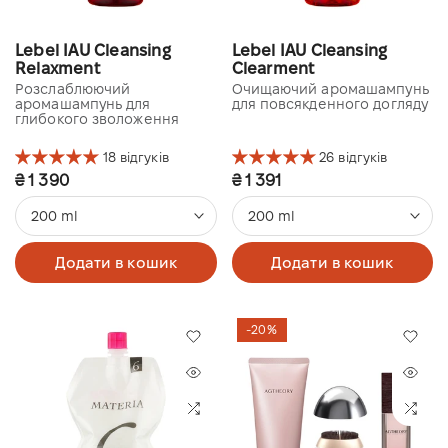
Lebel IAU Cleansing
Lebel IAU Cleansing
Relaxment
Clearment
Розслаблюючий
Очищаючий аромашампунь
аромашампунь для
для повсякденного догляду
глибокого зволоження
18 відгуків
26 відгуків
₴ 1 390
₴ 1 391
200 ml
200 ml
Додати в кошик
Додати в кошик
-20%