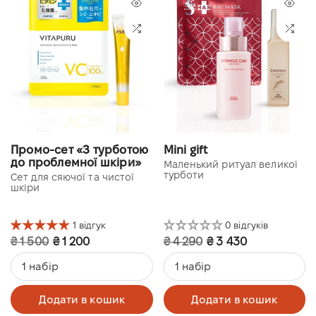
Промо-сет «З турботою
Mini gift
до проблемної шкіри»
Маленький ритуал великої
турботи
Сет для сяючої та чистої
шкіри
1 відгук
0 відгуків
₴ 1 500
₴ 1 200
₴ 4 290
₴ 3 430
1 набір
1 набір
Додати в кошик
Додати в кошик