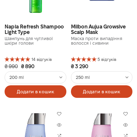
Napla Refresh Shampoo
Milbon Aujua Growsive
Light Type
Scalp Mask
Шампунь для чутливої
Маска проти випадіння
шкіри голови
волосся і сивини
14 відгуків
5 відгуків
₴ 990
₴ 890
₴ 3 290
200 ml
250 ml
Додати в кошик
Додати в кошик