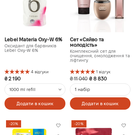
Lebel Materia Oxy-W 6%
Сет «Сяйво та
молодість»
Оксидант для барвників
Lebel Oxy-W 6%
Комплексний сет для
очищення, омолодження та
ліфтингу
4 відгуки
1 відгук
₴ 2 190
₴ 11 040
₴ 8 830
1 набір
1000 ml refill
Додати в кошик
Додати в кошик
-20%
-20%