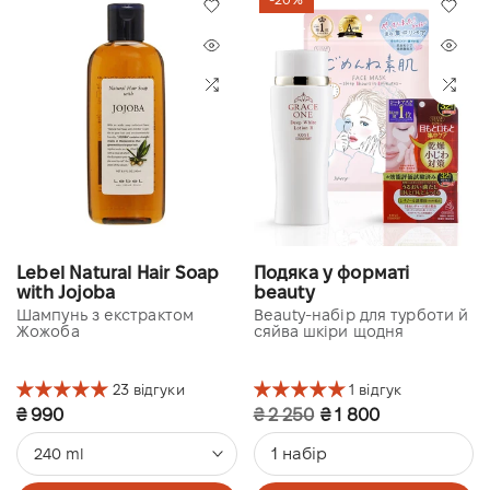
Lebel Natural Hair Soap
Подяка у форматі
with Jojoba
beauty
Шампунь з екстрактом
Beauty-набір для турботи й
Жожоба
сяйва шкіри щодня
23 відгуки
1 відгук
₴ 990
₴ 2 250
₴ 1 800
1 набір
240 ml