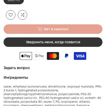
Нет в наличии
Уведомить меня, когда появится
Задать вопрос
Ингредиенты:
water, ethylhexyl isononanoate, dimethicone, isopropyl myristate, PPG-
2 butes-1, hydrogenated polyisobutene,
stearoxyhydroxypropylmethylcellulose, polyacrylamide, PEG-20
hydrogenated castor oil , PEG-60 hydrogenated castor oil, sorbeth -40
tetraoleate, polysorbate 80, laures-7, PG, isopropanol, ethanol,
tocopherol, phenoxyethanol, methylisothiazolinone, fragrance