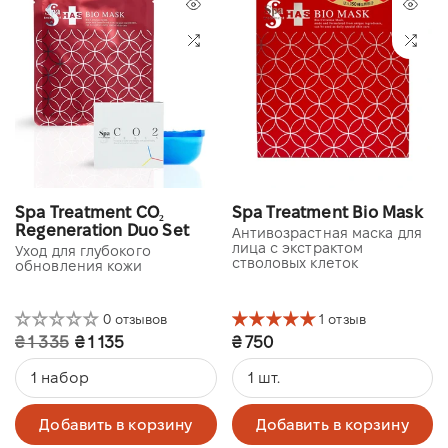
Spa Treatment CO₂
Spa Treatment Bio Mask
Regeneration Duo Set
Антивозрастная маска для
лица с экстрактом
Уход для глубокого
стволовых клеток
обновления кожи
0 отзывов
1 отзыв
₴ 1 335
₴ 1 135
₴ 750
1 набор
1 шт.
Добавить в корзину
Добавить в корзину