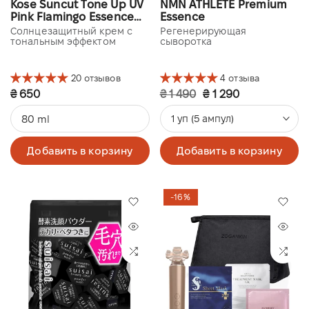
Kose Suncut Tone Up UV
NMN ATHLETE Premium
Pink Flamingo Essence
Essence
Sunblock SPF 50+
Солнцезащитный крем с
Регенерирующая
PA++++
тональным эффектом
сыворотка
20 отзывов
4 отзыва
₴ 650
₴ 1 490
₴ 1 290
80 ml
1 уп (5 ампул)
Добавить в корзину
Добавить в корзину
-16%