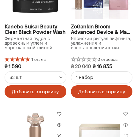
Kanebo Suisai Beauty
ZoGankin Bloom
Clear Black Powder Wash
Advanced Device & Mask
Ritual Set
Ферментная пудра с
Японский ритуал лифтинга,
древесным углем и
увлажнения и
марокканской глиной
восстановления кожи
1 отзыв
0 отзывов
₴ 1 590
₴ 20 040
₴ 16 835
1 набор
32 шт.
Добавить в корзину
Добавить в корзину