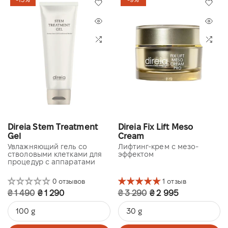
Direia Stem Treatment
Direia Fix Lift Meso
Gel
Cream
Увлажняющий гель со
Лифтинг-крем с мезо-
стволовыми клетками для
эффектом
процедур с аппаратами
0 отзывов
1 отзыв
₴ 1 490
₴ 1 290
₴ 3 290
₴ 2 995
100 g
30 g