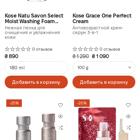
Kose Natu Savon Select
Kose Grace One Perfect
Moist Washing Foam
Cream
Apple & Jasmine
Нежная пенка для
Антивозрастной крем-
очищения и увлажнения
серум 3-в-1
кожи
0 отзывов
0 отзывов
₴ 890
₴ 1 290
₴ 1 090
180 ml
100 g
Добавить в корзину
Добавить в корзину
-25%
-20%