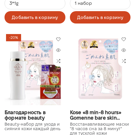
3*1g
1 набор
Добавить в корзину
Добавить в корзину
-20%
Благодарность в
Kose «8 min-8 hours»
формате beauty
Gomenne bare skin
facial mask
Beauty-набор для ухода и
Восстанавливающие маски
сияния кожи каждый день
"8 часов сна за 8 минут"
для тусклой кожи