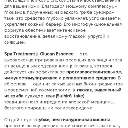
Настоящий эликсир спокойствия и восстановления
для вашей кожи. Благодаря мощному комплексу β-
глюканов, полученных из редкого гриба суехиро-
таке, это средство глубоко увлажняет, успокаивает и
укрепляет кожный барьер. Его многофункциональная
формула обеспечивает интенсивное
восстановление, делая кожу гладкой, упругой и
сияющей.
Spa Treatment β Glucan Essence
— это
высококонцентрированная эссенция для лица и тела
с насыщенным содержанием β-глюкана, которая
действует как эффективное
противовоспалительное,
иммуностимулирующее и репаративное средство
. В
её основе — один из самых ценных биоингредиентов
в современной косметологии:
β-глюкан, выделенный
из гриба
суехиро-таке
(Suihirō-take)
—
традиционного ингредиента японской медицины,
богатого природными полисахаридами.
Он действует
глубже, чем гиалуроновая кислота
,
проникая во внутренние слои кожи и связывая влагу