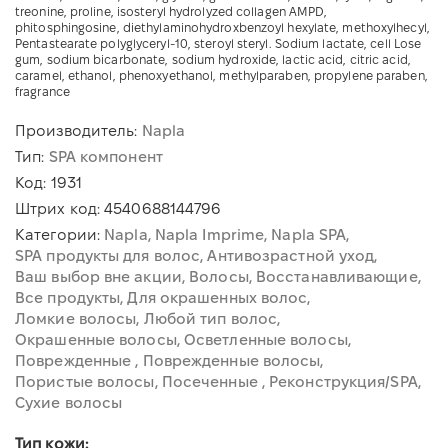
treonine, proline, isosteryl hydrolyzed collagen AMPD,
phitosphingosine, diethylaminohydroxbenzoyl hexylate, methoxylhecyl,
Pentastearate polyglyceryl-10, steroyl steryl. Sodium lactate, cell Lose
gum, sodium bicarbonate, sodium hydroxide, lactic acid, citric acid,
caramel, ethanol, phenoxyethanol, methylparaben, propylene paraben,
fragrance
Производитель:
Napla
Тип:
SPA компонент
Код:
1931
Штрих код:
4540688144796
Категории:
Napla
Napla Imprime
Napla SPA
SPA продукты для волос
Антивозрастной уход
Ваш выбор вне акции
Волосы
Восстанавливающие
Все продукты
Для окрашенных волос
Ломкие волосы
Любой тип волос
Окрашенные волосы
Осветленные волосы
Поврежденные
Поврежденные волосы
Пористые волосы
Посеченные
Реконструкция/SPA
Сухие волосы
Тип кожи: