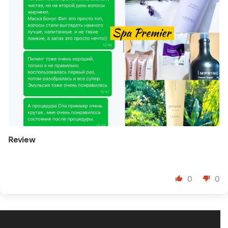
Review
⠀
0
0