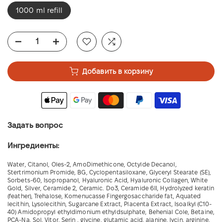
1000 ml refill
Добавить в корзину
Задать вопрос
Ингредиенты:
Water, Citanol, Oles-2, AmoDimethicone, Octylde Decanol,
Stertrimonium Promide, BG, Cyclopentasiloxane, Glyceryl Stearate (SE),
Sorbets-60, Isopropanol, Hyaluronic Acid, Hyaluronic Collagen, White
Gold, Silver, Ceramide 2, Ceramic. Do3, Ceramide 6II, Hydrolyzed keratin
(feather), Trehalose, Komenucasse Fingergosaccharide fat, Aquated
lecithin, Lysolecithin, Sugarcane Extract, Placenta Extract, Isoalkyl (C10-
40) Amidopropyl ethyldimonium ethyldsulphate, Behenial Cole, Betaine,
PCA-Na, Sol. Vitor, Serin , glycine, glutamic acid, alanine, lycin, arginine,