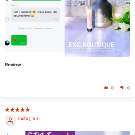
Review
⠀
0
0
Instagram