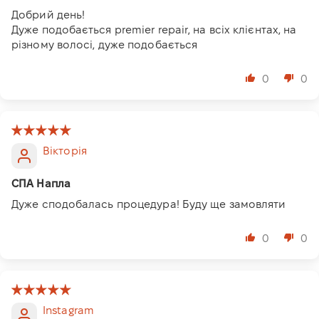
Добрий день!
Дуже подобається premier repair, на всіх клієнтах, на
різному волосі, дуже подобається
0
0
Вікторія
СПА Напла
Дуже сподобалась процедура! Буду ще замовляти
0
0
Instagram