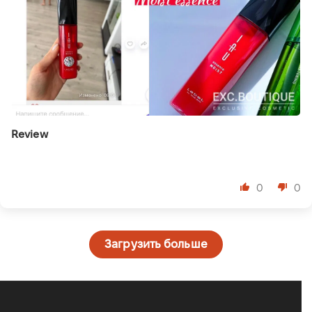
Review
⠀
0
0
Загрузить больше