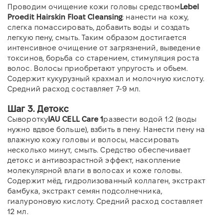
Проводим очищение кожи головы средством
Lebel
Proedit Hairskin Float Cleansing
: нанести на кожу,
слегка помассировать, добавить воды и создать
легкую пену, смыть. Таким образом достигается
интенсивное очищение от загрязнений, выведение
токсинов, борьба со старением, стимуляция роста
волос. Волосы приобретают упругость и объем.
Содержит кукурузный крахмал и молочную кислоту.
Средний расход составляет 7-9 мл.
Шаг 3. Детокс
Сыворотку
IAU CELL Care 1
развести водой 1:2 (воды
нужно вдвое больше), взбить в пену. Нанести пену на
влажную кожу головы и волосы, массировать
несколько минут, смыть. Средство обеспечивает
детокс и антивозрастной эффект, накопление
молекулярной влаги в волосах и коже головы.
Содержит мёд, гидролизованный коллаген, экстракт
бамбука, экстракт семян подсолнечника,
гиалуроновую кислоту. Средний расход составляет
12 мл.