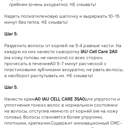
гребнем (очень аккуратно). НЕ смывать!
Надеть полиэтиленовую шапочку и выдержать 10-15
минут без тепла. НЕ смывать!
Шаг 5.
Разделить волосы от корней на 3-4 равные части. На
каждую из них нанести сыворотку
IAU Cell Care 2
A0
(на кожу головы не наносим) со всех сторон,
прочесать в течение
A0
5-7 минут расческой с
пластиковыми зубчиками аккуратно, не рвать волосы,
а наоборот распутывать их. НЕ смывать!
Шаг 5.
Нанести крем
A0 IAU CELL CARE 3SA0
для упругости и
уплотнения тонких волос в нормальном состоянии
на волосы, отступив немного от корней (не на кожу
головы)
. Волосы становятся более упругими,
плотными, крепкими.Содержит инновационный СМС-