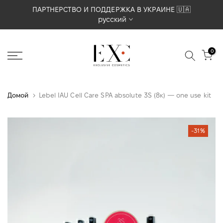
Перейти
ПАРТНЕРСТВО И ПОДДЕРЖКА В УКРАИНЕ 🇺🇦
русский
к
содержимому
0
Домой
Lebel IAU Cell Care SPA absolute 3S (8к) — one use kit
-31%