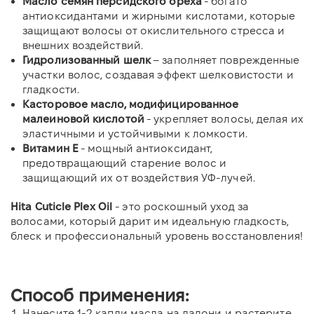
Масло семян персидского ореха
- богато
антиоксидантами и жирными кислотами, которые
защищают волосы от окислительного стресса и
внешних воздействий.
Гидролизованный шелк
– заполняет поврежденные
участки волос, создавая эффект шелковистости и
гладкости.
Касторовое масло, модифицированное
малеиновой кислотой
- укрепляет волосы, делая их
эластичными и устойчивыми к ломкости.
Витамин E
- мощный антиоксидант,
предотвращающий старение волос и
защищающий их от воздействия УФ-лучей.
Hita Cuticle Plex Oil
- это роскошный уход за
волосами, который дарит им идеальную гладкость,
блеск и профессиональный уровень восстановления!
Способ применения:
Нанесите 1-2 капли масла на ладони и растерите.