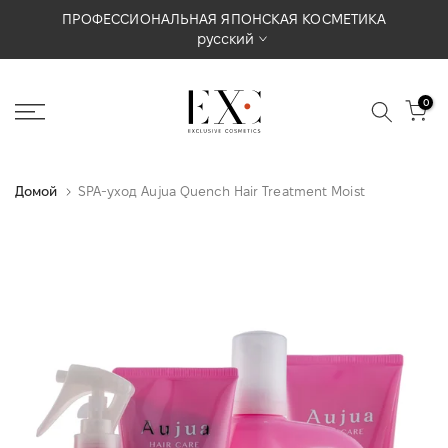
Перейти
ПАРТНЕРСТВО И ПОДДЕРЖКА В УКРАИНЕ 🇺🇦
русский
к
содержимому
0
Домой
SPA-уход Aujua Quench Hair Treatment Moist