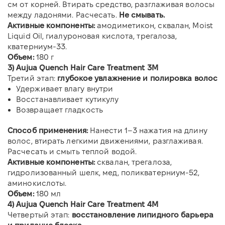
см от корней. Втирать средство, разглаживая волосы
между ладонями. Расчесать.
Не смывать.
Активные компоненты:
амодиметикон, сквалан, Moist
Liquid Oil, гиалуроновая кислота, трегалоза,
кватерниум-33.
Объем:
180 г
3) Aujua Quench Hair Care Treatment 3М
Третий этап:
глубокое увлажнение и полировка волос
Удерживает влагу внутри
Восстанавливает кутикулу
Возвращает гладкость
Способ применения:
Нанести 1–3 нажатия на длину
волос, втирать легкими движениями, разглаживая.
Расчесать и смыть теплой водой.
Активные компоненты:
сквалан, трегалоза,
гидролизованный шелк, мед, поликватерниум-52,
аминокислоты.
Объем:
180 мл
4) Aujua Quench Hair Care Treatment 4М
Четвертый этап:
восстановление липидного барьера