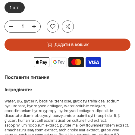
1 шт.
Додати в кошик
Поставити питання
Інгредієнти:
Water, BG, glycerin, betaine, trehalose, glycosyl trehalose, sodium
hyaluronate, hydrolysed collagen, water-soluble collagen,
cocodimonium hydroxypropyl hydrolysed collagen, dipeptide
diacetate diaminobutyroyl benzylamide, palmitoyl tripeptide -5, β-
glucan, human fat cell acclimatisation culture fluid extract,
ascophyllum nodosum extract, purple mallow flower/leaf/stem extract,
amachazuru leaf/stem extract, arch choke leaf extract, grape vine
extract, soybean seed extract, Royal jelly extract, polysorbate 60 ,