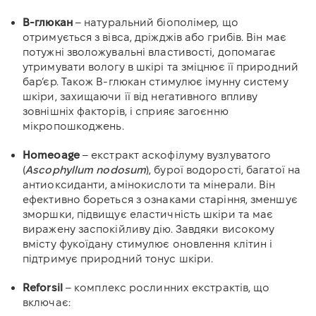
В-глюкан
– натуральний біополімер, що
отримується з вівса, дріжджів або грибів. Він має
потужні зволожувальні властивості, допомагає
утримувати вологу в шкірі та зміцнює її природний
бар’єр. Також В-глюкан стимулює імунну систему
шкіри, захищаючи її від негативного впливу
зовнішніх факторів, і сприяє загоєнню
мікропошкоджень.
Homeoage
– екстракт аскофілуму вузлуватого
(
Ascophyllum nodosum
), бурої водорості, багатої на
антиоксиданти, амінокислоти та мінерали. Він
ефективно бореться з ознаками старіння, зменшує
зморшки, підвищує еластичність шкіри та має
виражену заспокійливу дію. Завдяки високому
вмісту фукоїдану стимулює оновлення клітин і
підтримує природний тонус шкіри.
Reforsil
– комплекс рослинних екстрактів, що
включає: