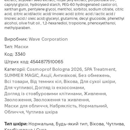
caprylyl glycol, hydrolysed starch, PEG-60 hydrogenated castor oil,
xanthan gum, pentylene glycol, menthol, sorbitol, sodium citrate, citric
acid, (citric acid/lactic acid/ linoleic acid/ (citric acid / lactic acid /
linoleic acid / oleic acid) glyceryl, glutamine, decyl glucoside, phenethyl
alcohol, olive fruit oil , 1,2-hexanediol, tropolone, phenoxyethanol,
methylparaben.
Виробник:
Wave Corporation
Тип:
Маски
Код:
3340
Штрих код:
4544877510065
Категорії:
Cosmoprof Bologna 2026
SPA Treatment
SUMMER MAGIC
Акції
Антивікові
Без обмежень
Всі товари
Від темних кіл
Вікова
Для сухої шкіри
Для чутливої
Догляд із екзосомами
Догляд із стовбуровими клітинами
Живлення
Зволоження
Зволоження та живлення
Маски для обличчя
Набряклість
Нормальний
Обличчя
Чутлива шкіра
Тип шкіри:
Нормальна, Будь-який тип, Вікова, Чутлива,
Комбінована і Суха