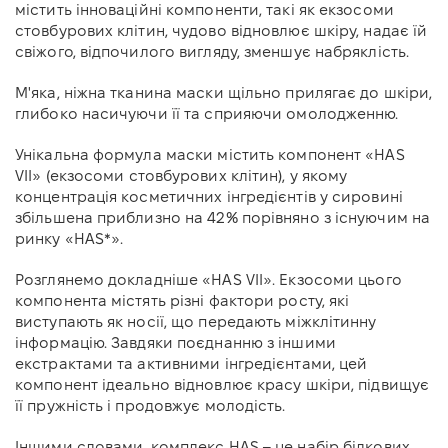
містить інноваційні компоненти, такі як екзосоми
стовбурових клітин, чудово відновлює шкіру, надає їй
свіжого, відпочилого вигляду, зменшує набряклість.
М'яка, ніжна тканина маски щільно прилягає до шкіри,
глибоко насичуючи її та сприяючи омолодженню.
Унікальна формула маски містить компонент «HAS
VII» (екзосоми стовбурових клітин), у якому
концентрація косметичних інгредієнтів у сировині
збільшена приблизно на 42% порівняно з існуючим на
ринку «HAS*».
Розглянемо докладніше «HAS VII». Екзосоми цього
компонента містять різні фактори росту, які
виступають як носії, що передають міжклітинну
інформацію. Завдяки поєднанню з іншими
екстрактами та активними інгредієнтами, цей
компонент ідеально відновлює красу шкіри, підвищує
її пружність і продовжує молодість.
Іншими словами, комплекс HAS – це набір білкових