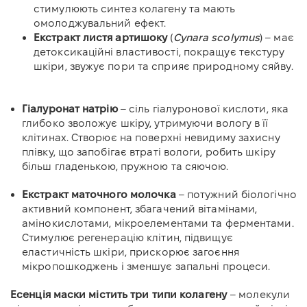
стимулюють синтез колагену та мають
омолоджувальний ефект.
Екстракт листя артишоку
(
Cynara scolymus
) – має
детоксикаційні властивості, покращує текстуру
шкіри, звужує пори та сприяє природному сяйву.
Гіалуронат натрію
– сіль гіалуронової кислоти, яка
глибоко зволожує шкіру, утримуючи вологу в її
клітинах. Створює на поверхні невидиму захисну
плівку, що запобігає втраті вологи, робить шкіру
більш гладенькою, пружною та сяючою.
Екстракт маточного молочка
– потужний біологічно
активний компонент, збагачений вітамінами,
амінокислотами, мікроелементами та ферментами.
Стимулює регенерацію клітин, підвищує
еластичність шкіри, прискорює загоєння
мікропошкоджень і зменшує запальні процеси.
Есенція маски містить три типи колагену
– молекули