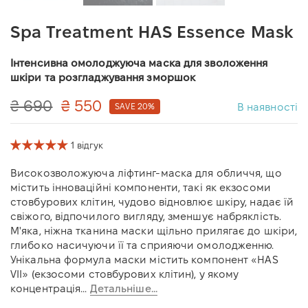
Spa Treatment HAS Essence Mask
Інтенсивна омолоджуюча маска для зволоження
шкіри та розгладжування зморшок
₴ 690
₴ 550
В наявності
SAVE 20%
1 відгук
Високозволожуюча ліфтинг-маска для обличчя, що
містить інноваційні компоненти, такі як екзосоми
стовбурових клітин, чудово відновлює шкіру, надає їй
свіжого, відпочилого вигляду, зменшує набряклість.
М'яка, ніжна тканина маски щільно прилягає до шкіри,
глибоко насичуючи її та сприяючи омолодженню.
Унікальна формула маски містить компонент «HAS
VII» (екзосоми стовбурових клітин), у якому
концентрація...
Детальніше...