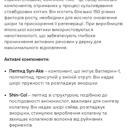
компонентів, отриманих у процесі культивування
стовбурових клітин. Він містить близько 150 різних
факторів росту, необхідних для якісного оновлення
шкіри та прискорення її регенерації. При виробництві
японської косметики використовуються
нанотехнології, що забезпечують глибоке
проникнення активних речовин у дерму для
максимального відновлення.
Активні компоненти:
Пептид Syn-Ake
– компонент, що імітує Ваглерин-1,
поліпептид, присутній у зміїній отруті. Він надає
шкірі пружності та розгладжує зморшки.
Shin-Col
– пептид зі структурою, подібною до
послідовності амінокислот, важливих для синтезу
колагену. Він надає шкірі сяйва, розгладжує
зморшки, стимулює вироблення колагену та
захищає колагенові волокна від руйнівних
ферментів.