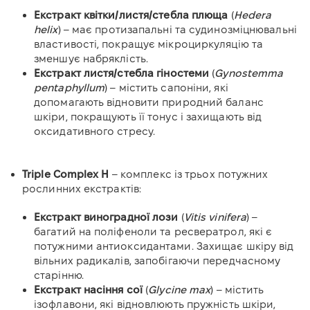
Екстракт квітки/листя/стебла плюща
(
Hedera
helix
) – має протизапальні та судинозміцнювальні
властивості, покращує мікроциркуляцію та
зменшує набряклість.
Екстракт листя/стебла гіностеми
(
Gynostemma
pentaphyllum
) – містить сапоніни, які
допомагають відновити природний баланс
шкіри, покращують її тонус і захищають від
оксидативного стресу.
Triple Complex H
– комплекс із трьох потужних
рослинних екстрактів:
Екстракт виноградної лози
(
Vitis vinifera
) –
багатий на поліфеноли та ресвератрол, які є
потужними антиоксидантами. Захищає шкіру від
вільних радикалів, запобігаючи передчасному
старінню.
Екстракт насіння сої
(
Glycine max
) – містить
ізофлавони, які відновлюють пружність шкіри,