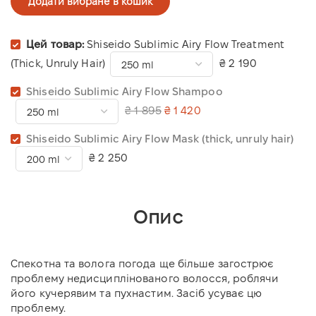
Додати вибране в кошик
Цей товар:
Shiseido Sublimic Airy Flow Treatment
(Thick, Unruly Hair)
₴ 2 190
Shiseido Sublimic Airy Flow Shampoo
₴ 1 895
₴ 1 420
Shiseido Sublimic Airy Flow Mask (thick, unruly hair)
₴ 2 250
Опис
Спекотна та волога погода ще більше загострює
проблему недисциплінованого волосся, роблячи
його кучерявим та пухнастим. Засіб усуває цю
проблему.