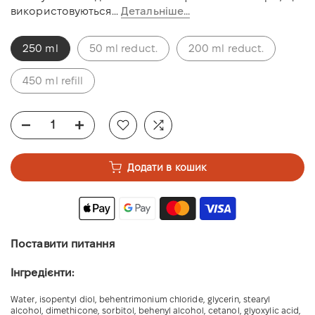
використовуються...
Детальніше...
250 ml
50 ml reduct.
200 ml reduct.
450 ml refill
Додати в кошик
Поставити питання
Інгредієнти:
Water, isopentyl diol, behentrimonium chloride, glycerin, stearyl
alcohol, dimethicone, sorbitol, behenyl alcohol, cetanol, glyoxylic acid,