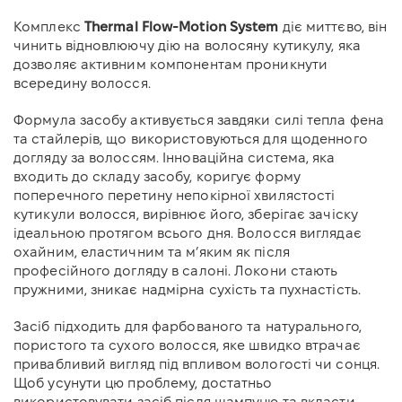
Комплекс
Thermal Flow-Motion System
діє миттєво, він
чинить відновлюючу дію на волосяну кутикулу, яка
дозволяє активним компонентам проникнути
всередину волосся.
Формула засобу активується завдяки силі тепла фена
та стайлерів, що використовуються для щоденного
догляду за волоссям. Інноваційна система, яка
входить до складу засобу, коригує форму
поперечного перетину непокірної хвилястості
кутикули волосся, вирівнює його, зберігає зачіску
ідеальною протягом всього дня. Волосся виглядає
охайним, еластичним та мʼяким як після
професійного догляду в салоні. Локони стають
пружними, зникає надмірна сухість та пухнастість.
Засіб підходить для фарбованого та натурального,
пористого та сухого волосся, яке швидко втрачає
привабливий вигляд під впливом вологості чи сонця.
Щоб усунути цю проблему, достатньо
використовувати засіб після шампуню та вкласти