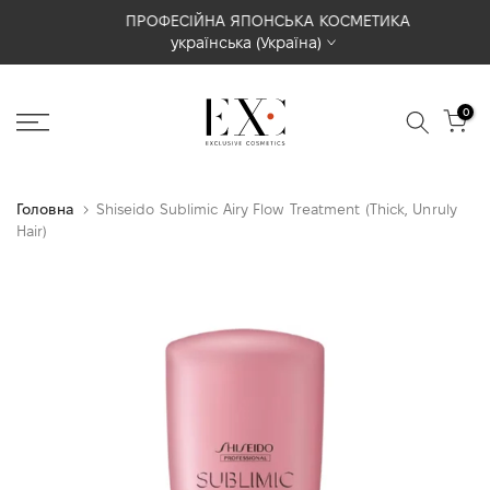
Перейти
ПРОФЕСІЙНА ЯПОНСЬКА КОСМЕТИКА
українська (Україна)
до
вмісту
0
Головна
Shiseido Sublimic Airy Flow Treatment (Thick, Unruly
Hair)