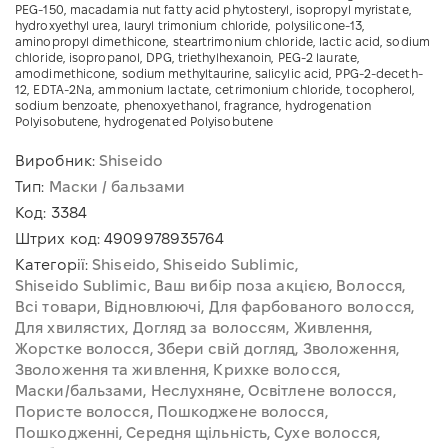
PEG-150, macadamia nut fatty acid phytosteryl, isopropyl myristate,
hydroxyethyl urea, lauryl trimonium chloride, polysilicone-13,
aminopropyl dimethicone, steartrimonium chloride, lactic acid, sodium
chloride, isopropanol, DPG, triethylhexanoin, PEG-2 laurate,
amodimethicone, sodium methyltaurine, salicylic acid, PPG-2-deceth-
12, EDTA-2Na, ammonium lactate, cetrimonium chloride, tocopherol,
sodium benzoate, phenoxyethanol, fragrance, hydrogenation
Polyisobutene, hydrogenated Polyisobutene
Виробник:
Shiseido
Тип:
Маски / бальзами
Код:
3384
Штрих код:
4909978935764
Категорії:
Shiseido
Shiseido Sublimic
Shiseido Sublimic
Ваш вибір поза акцією
Волосся
Всі товари
Відновлюючі
Для фарбованого волосся
Для хвилястих
Догляд за волоссям
Живлення
Жорстке волосся
Збери свій догляд
Зволоження
Зволоження та живлення
Крихке волосся
Маски/бальзами
Неслухняне
Освітлене волосся
Пористе волосся
Пошкоджене волосся
Пошкодженні
Середня щільність
Сухе волосся