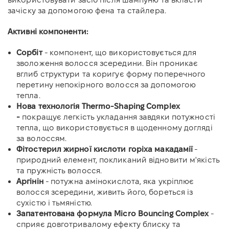
зачіску за допомогою фена та стайлера.
Активні компоненти:
Сорбіт
- компонент, що використовується для
зволоження волосся зсередини. Він проникає
вглиб структури та коригує форму поперечного
перетину непокірного волосся за допомогою
тепла.
Нова технологія Thermo-Shaping Complex
-
покращує легкість укладання завдяки потужності
тепла, що використовується в щоденному догляді
за волоссям.
Фітостерил жирної кислоти горіха макадамії
-
природний елемент, покликаний відновити м'якість
та пружність волосся.
Аргінін
- потужна амінокислота, яка укріплює
волосся зсередини, живить його, бореться із
сухістю і тьмяністю.
Запатентована формула Micro Bouncing Complex
-
сприяє довготривалому ефекту блиску та