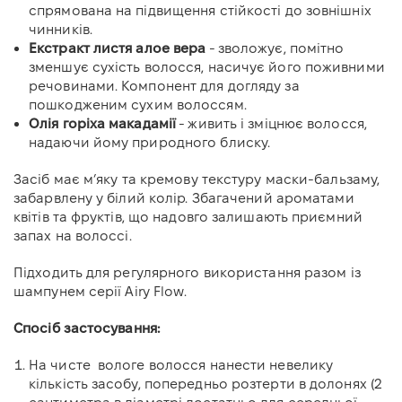
спрямована на підвищення стійкості до зовнішніх
чинників.
Екстракт листя алое вера
- зволожує, помітно
зменшує сухість волосся, насичує його поживними
речовинами. Компонент для догляду за
пошкодженим сухим волоссям.
Олія горіха макадамії
- живить і зміцнює волосся,
надаючи йому природного блиску.
Засіб має мʼяку та кремову текстуру маски-бальзаму,
забарвлену у білий колір. Збагачений ароматами
квітів та фруктів, що надовго залишають приємний
запах на волоссі.
Підходить для регулярного використання разом із
шампунем серії Airy Flow.
Спосіб застосування:
На чисте вологе волосся нанести невелику
кількість засобу, попередньо розтерти в долонях (2