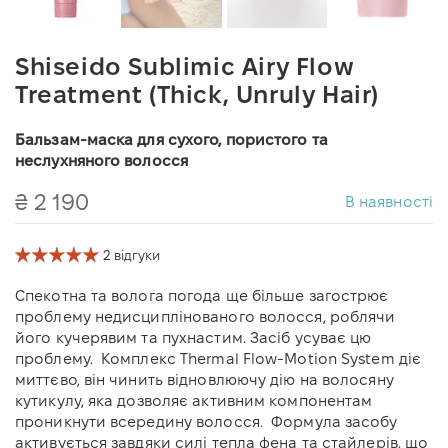
Shiseido Sublimic Airy Flow
Treatment (Thick, Unruly Hair)
Бальзам-маска для сухого, пористого та
неслухняного волосся
₴ 2 190
В наявності
2 відгуки
Спекотна та волога погода ще більше загострює
проблему недисциплінованого волосся, роблячи
його кучерявим та пухнастим. Засіб усуває цю
проблему. Комплекс Thermal Flow-Motion System діє
миттєво, він чинить відновлюючу дію на волосяну
кутикулу, яка дозволяє активним компонентам
проникнути всередину волосся. Формула засобу
активується завдяки силі тепла фена та стайлерів, що