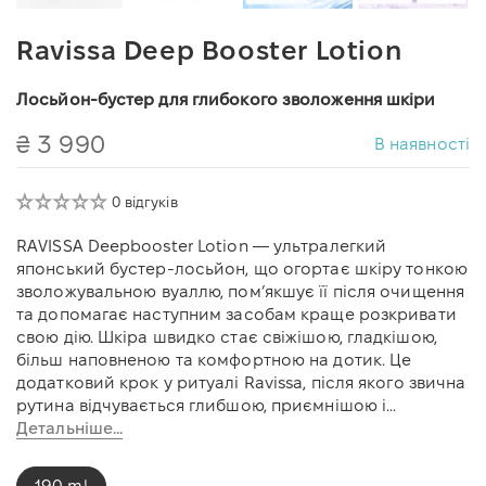
Ravissa Deep Booster Lotion
Лосьйон-бустер для глибокого зволоження шкіри
₴ 3 990
В наявності
0 відгуків
RAVISSA Deepbooster Lotion — ультралегкий
японський бустер-лосьйон, що огортає шкіру тонкою
зволожувальною вуаллю, пом’якшує її після очищення
та допомагає наступним засобам краще розкривати
свою дію. Шкіра швидко стає свіжішою, гладкішою,
більш наповненою та комфортною на дотик. Це
додатковий крок у ритуалі Ravissa, після якого звична
рутина відчувається глибшою, приємнішою і...
Детальніше...
190 ml