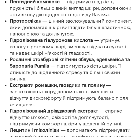
Пептидний комплекс
— підтримує гладкість,
пружність і більш рівний вигляд шкіри, доповнюючи
антивікову дію щоденного догляду Ravissa.
Протеоглікан
— цінний зволожувальний компонент,
який допомагає шкірі виглядати більш еластичною,
наповненою та доглянутою.
Гідролізована гіалуронова кислота
— утримує
вологу в роговому шарі, зменшує відчуття сухості
та надає шкірі м’якості й гладкості.
Рослинні стовбурові клітини яблука, едельвейса та
Saponaria Pumila
— підтримують якість шкіри, її
стійкість до щоденного стресу та більш свіжий
вигляд.
Екстракти ромашки, гвоздики та полину
—
заспокоюють шкіру, допомагають зменшити
відчуття дискомфорту й підтримують баланс після
очищення.
Гідролізований дріжджовий екстракт
— сприяє
відчуттю м’якості, свіжості та доглянутості,
підтримуючи комфорт шкіри у щоденній рутині.
Лецитин і гліколіпіди
— допомагають підтримувати
захисний бар’єр, м’якість і комфортне відчуття після