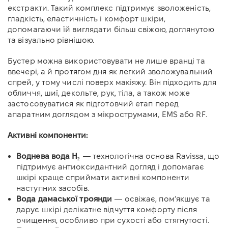
екстракти. Такий комплекс підтримує зволоженість,
гладкість, еластичність і комфорт шкіри,
допомагаючи їй виглядати більш свіжою, доглянутою
та візуально рівнішою.
Бустер можна використовувати не лише вранці та
ввечері, а й протягом дня як легкий зволожувальний
спрей, у тому числі поверх макіяжу. Він підходить для
обличчя, шиї, декольте, рук, тіла, а також може
застосовуватися як підготовчий етап перед
апаратним доглядом з мікрострумами, EMS або RF.
Активні компоненти:
Воднева вода H₂
— технологічна основа Ravissa, що
підтримує антиоксидантний догляд і допомагає
шкірі краще сприймати активні компоненти
наступних засобів.
Вода дамаської троянди
— освіжає, пом’якшує та
дарує шкірі делікатне відчуття комфорту після
очищення, особливо при сухості або стягнутості.