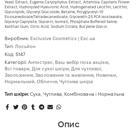
Yeast Extract, Eugenia Caryophyllus Extract, Artemisia Capillaris Flower
Extract, Hydrolyzed Hyaluronic Acid, Hydrogenated Lecithin, Lecithin,
Glycolipids, Glyceryl Glucoside, Betaine, Polyglyceryl-10
Eicosanedioate/Tetradecanedioate, Glycereth-25 PCA Isostearate,
Glyceryl Caprylate, Glycerin, Isomalt, Phosphate Buffered Saline,
Xanthan Gum, Citric Acid, Sodium Citrate, Butylene Glycol.
Виробник:
Exclusive Cosmetics | Exc.ua
Тип:
Лосьйон
Код:
5147
Категорії:
Антистрес
Ваш вибір поза акцією
Всі товари
Для сухої шкіри
Для чутливої
Зволоження
Зволоження та живлення
Новинки
Нормальний
Обличчя
Чутлива шкіра
Тип шкіри:
Суха, Чутлива, Комбінована і Нормальна
Опис