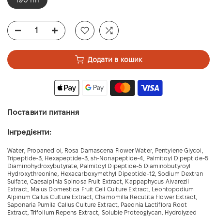
Додати в кошик
Поставити питання
Інгредієнти:
Water, Propanediol, Rosa Damascena Flower Water, Pentylene Glycol,
Tripeptide-3, Hexapeptide-3, sh-Nonapeptide-4, Palmitoyl Dipeptide-5
Diaminohydroxybutyrate, Palmitoyl Dipeptide-5 Diaminobutyroyl
Hydroxythreonine, Hexacarboxymethyl Dipeptide-12, Sodium Dextran
Sulfate, Caesalpinia Spinosa Fruit Extract, Kappaphycus Alvarezii
Extract, Malus Domestica Fruit Cell Culture Extract, Leontopodium
Alpinum Callus Culture Extract, Chamomilla Recutita Flower Extract,
Saponaria Pumila Callus Culture Extract, Paeonia Lactiflora Root
Extract, Trifolium Repens Extract, Soluble Proteoglycan, Hydrolyzed