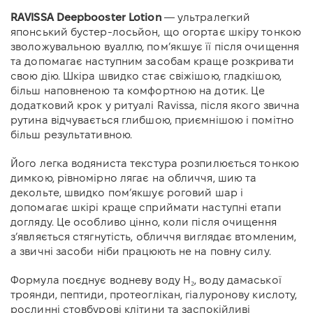
RAVISSA Deepbooster Lotion
— ультралегкий
японський бустер-лосьйон, що огортає шкіру тонкою
зволожувальною вуаллю, пом’якшує її після очищення
та допомагає наступним засобам краще розкривати
свою дію. Шкіра швидко стає свіжішою, гладкішою,
більш наповненою та комфортною на дотик. Це
додатковий крок у ритуалі Ravissa, після якого звична
рутина відчувається глибшою, приємнішою і помітно
більш результативною.
Його легка водяниста текстура розпилюється тонкою
димкою, рівномірно лягає на обличчя, шию та
декольте, швидко пом’якшує роговий шар і
допомагає шкірі краще сприймати наступні етапи
догляду. Це особливо цінно, коли після очищення
з’являється стягнутість, обличчя виглядає втомленим,
а звичні засоби ніби працюють не на повну силу.
Формула поєднує водневу воду H₂, воду дамаської
троянди, пептиди, протеоглікан, гіалуронову кислоту,
рослинні стовбурові клітини та заспокійливі