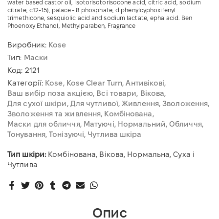
water based castor oil, isotorisotorisocone acid, citric acid, sodium
citrate, c12-15), palace - 8 phosphate, diphenylcyphoxifenyl
trimethicone, sesquiolic acid and sodium lactate, ephalacid. Ben
Phoenoxy Ethanol, Methylparaben, Fragrance
Виробник:
Kose
Тип:
Маски
Код:
2121
Категорії:
Kose
Kose Clear Turn
Антивікові
Ваш вибір поза акцією
Всі товари
Вікова
Для сухої шкіри
Для чутливої
Живлення
Зволоження
Зволоження та живлення
Комбінована
Маски для обличчя
Матуючі
Нормальний
Обличчя
Тонування
Тонізуючі
Чутлива шкіра
Тип шкіри:
Комбінована, Вікова, Нормальна, Суха і
Чутлива
Опис