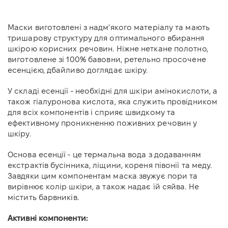
Маски виготовлені з надм'якого матеріалу та мають
тришарову структуру для оптимального вбирання
шкірою корисних речовин. Ніжне неткане полотно,
виготовлене зі 100% бавовни, ретельно просочене
есенцією, дбайливо доглядає шкіру.
У складі есенції - необхідні для шкіри амінокислоти, а
також гіалуронова кислота, яка служить провідником
для всіх компонентів і сприяє швидкому та
ефективному проникненню поживних речовин у
шкіру.
Основа есенції - це термальна вода з додаванням
екстрактів бусінника, ліщини, кореня півонії та меду.
Завдяки цим компонентам маска звужує пори та
вирівнює колір шкіри, а також надає їй сяйва. Не
містить барвників.
Активні компоненти: