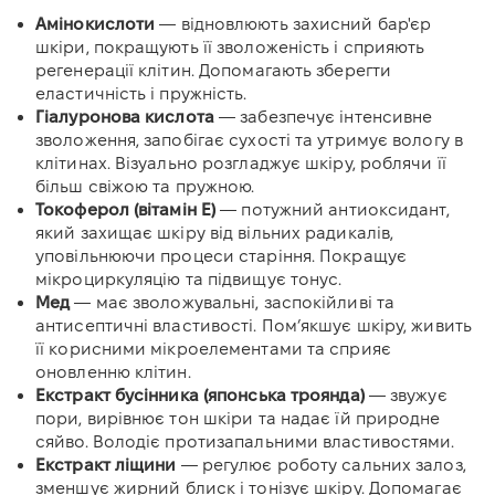
Амінокислоти
— відновлюють захисний бар'єр
шкіри, покращують її зволоженість і сприяють
регенерації клітин. Допомагають зберегти
еластичність і пружність.
Гіалуронова кислота
— забезпечує інтенсивне
зволоження, запобігає сухості та утримує вологу в
клітинах. Візуально розгладжує шкіру, роблячи її
більш свіжою та пружною.
Токоферол (вітамін E)
— потужний антиоксидант,
який захищає шкіру від вільних радикалів,
уповільнюючи процеси старіння. Покращує
мікроциркуляцію та підвищує тонус.
Мед
— має зволожувальні, заспокійливі та
антисептичні властивості. Пом’якшує шкіру, живить
її корисними мікроелементами та сприяє
оновленню клітин.
Екстракт бусінника (японська троянда)
— звужує
пори, вирівнює тон шкіри та надає їй природне
сяйво. Володіє протизапальними властивостями.
Екстракт ліщини
— регулює роботу сальних залоз,
зменшує жирний блиск і тонізує шкіру. Допомагає