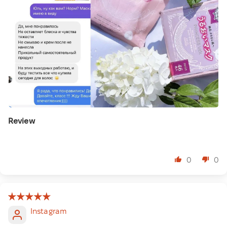
Review
⠀
0
0
Instagram