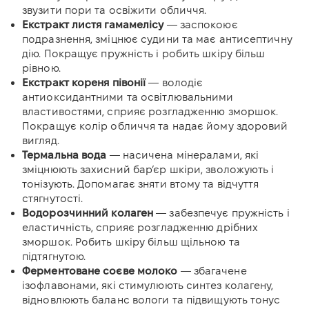
звузити пори та освіжити обличчя.
Екстракт листя гамамелісу
— заспокоює
подразнення, зміцнює судини та має антисептичну
дію. Покращує пружність і робить шкіру більш
рівною.
Екстракт кореня півонії
— володіє
антиоксидантними та освітлювальними
властивостями, сприяє розгладженню зморшок.
Покращує колір обличчя та надає йому здоровий
вигляд.
Термальна вода
— насичена мінералами, які
зміцнюють захисний бар’єр шкіри, зволожують і
тонізують. Допомагає зняти втому та відчуття
стягнутості.
Водорозчинний колаген
— забезпечує пружність і
еластичність, сприяє розгладженню дрібних
зморшок. Робить шкіру більш щільною та
підтягнутою.
Ферментоване соєве молоко
— збагачене
ізофлавонами, які стимулюють синтез колагену,
відновлюють баланс вологи та підвищують тонус