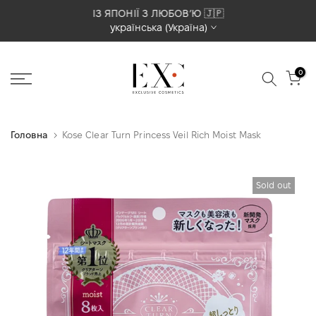
Перейти
ІЗ ЯПОНІЇ З ЛЮБОВʼЮ 🇯🇵
українська (Україна)
до
вмісту
0
Головна
Kose Clear Turn Princess Veil Rich Moist Mask
Sold out