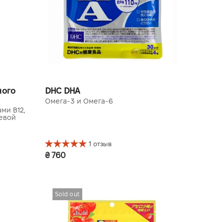
ного
DHC DHA
Омега-3 и Омега-6
ми B12,
евой
1 отзыв
₴ 760
30 дней (120 шт.)
Sold out