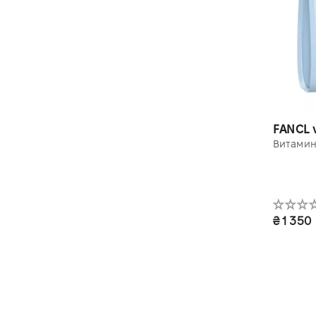
FANCL v
Витамин
₴ 1 350
1 уп. 