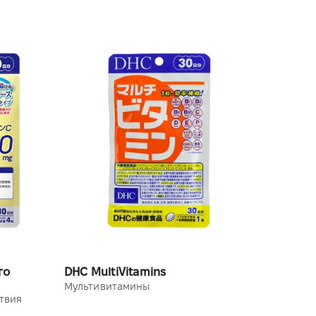
го
DHC MultiVitamins
Мультивитамины
твия