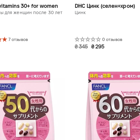
vitamins 30+ for women
DHC Цинк (селен+хром)
ы для женщин после 30 лет
Цинк
7 отзывов
0 отзывов
₴ 345
₴ 295
(30 пакетиков)
30 дней (30 шт.)