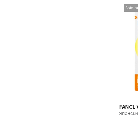
Sold o
FANCL 
Японски