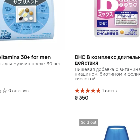
itamins 30+ for men
DHC B комплекс длитель
действия
ы для мужчин после 30 лет
Пищевая добавка с витамина
ниацином, биотином и фоли
кислотой
0 отзывов
1 отзыв
₴ 350
(30 пакетиков)
30 дней (60 шт.)
Sold out