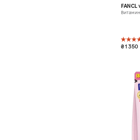
FANCL 
Витамин
₴ 1 350
1 уп. 