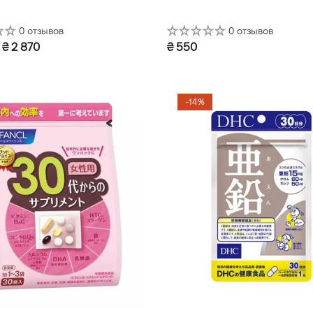
0 отзывов
0 отзывов
₴ 2 870
₴ 550
(30 саше)
30 дней (120 шт.)
-14%