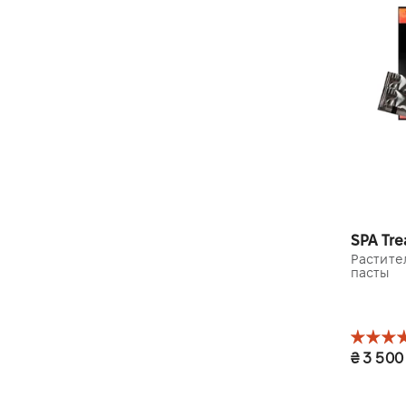
SPA Tr
Растите
пасты
₴ 3 500
1 уп. 