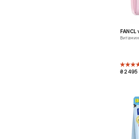
FANCL 
Витамин
₴ 2 495
1 уп. 