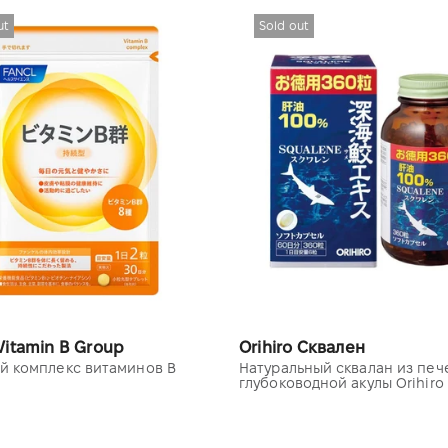
ut
Sold out
Vitamin B Group
Orihiro Сквален
й комплекс витаминов B
Натуральный сквалан из печ
глубоководной акулы Orihiro