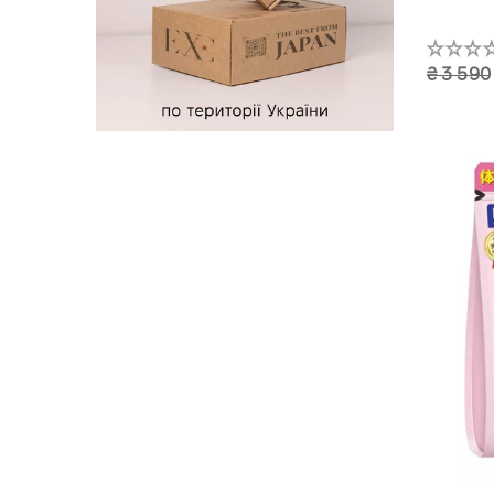
₴ 3 590
1 уп. 