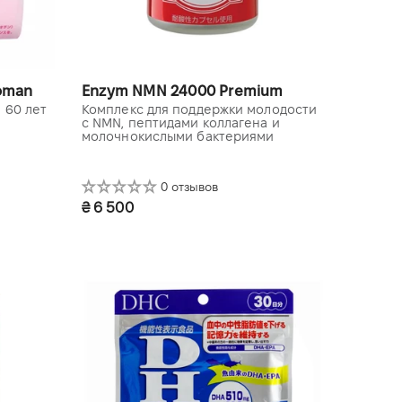
woman
Enzym NMN 24000 Premium
 60 лет
Комплекс для поддержки молодости
с NMN, пептидами коллагена и
молочнокислыми бактериями
0 отзывов
₴ 6 500
120 капс.