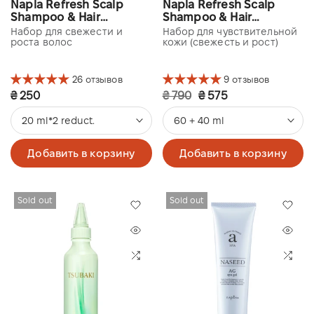
Napla Refresh Scalp
Napla Refresh Scalp
Shampoo & Hair
Shampoo & Hair
Treatment
Treatment Light
Набор для свежести и
Набор для чувствительной
роста волос
кожи (свежесть и рост)
26 отзывов
9 отзывов
₴ 250
₴ 790
₴ 575
20 ml*2 reduct.
60 + 40 ml
Добавить в корзину
Добавить в корзину
Sold out
Sold out