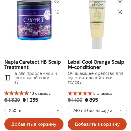
Napla Caretect HB Scalp
Lebel Cool Orange Scalp
Treatment
M-conditioner
Маска для проблемной и
Очищающее средство для
чувствительной кожи
чувствительной кожи
Открыть боковую панель
головы
головы
18 отзывов
8 отзывов
₴ 1 320
₴ 1 235
₴ 1 190
₴ 895
250 ml
240 ml без насадки
Добавить в корзину
Добавить в корзину