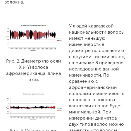
волокна.
У людей кавказской
национальности волосы
имеют меньшую
изменчивость в
диаметре по сравнению
с другими типами волос,
Рис. 2. Диаметр (по осям
на рисунке 3 приведено
X и Y) волоса
исследование данной
афроамериканца, длина
изменчивости. По
5 см.
сравнению с
афроамериканскими
волосами изменчивость
волосяного покрова
кавказских волос будет
минимальной. При
измерении диаметра
двух типов волос можно
заметить, что волосы
Рис. 3. Сканирование