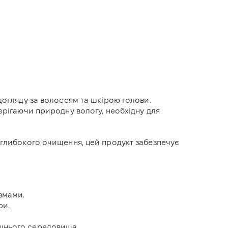
догляду за волоссям та шкірою голови.
ерігаючи природну вологу, необхідну для
я глибокого очищення, цей продукт забезпечує
змами.
ри.
ишнього середовища.