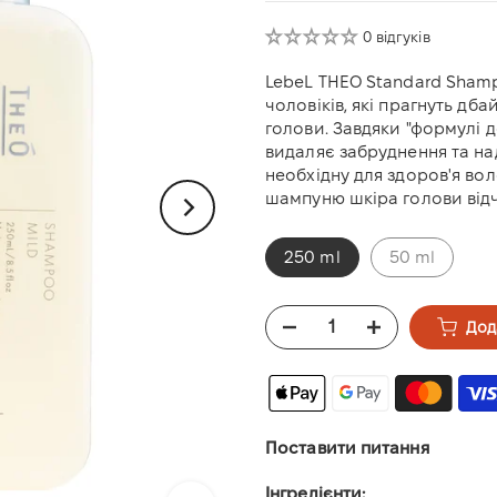
0 відгуків
LebeL THEO Standard Sham
чоловіків, які прагнуть дб
голови. Завдяки "формулі д
видаляє забруднення та на
необхідну для здоров'я во
шампуню шкіра голови відчу
250 ml
50 ml
Дод
Поставити питання
Інгредієнти: