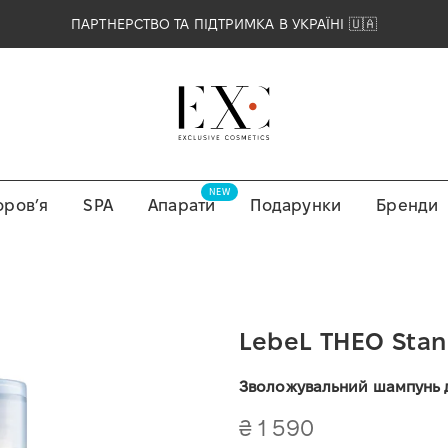
ПАРТНЕРСТВО ТА ПІДТРИМКА В УКРАЇНІ 🇺🇦
NEW
оровʼя
SPA
Апарати
Подарунки
Бренди
LebeL THEO Sta
Зволожувальний шампунь дл
₴ 1 590