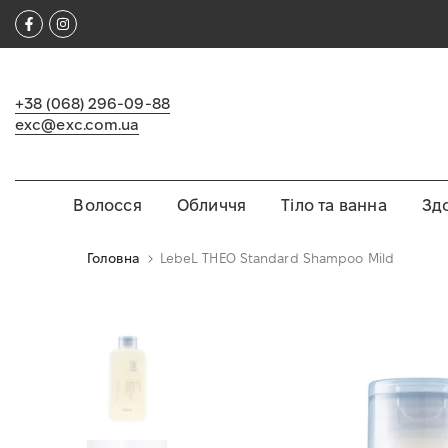
Перейти
ІЗ ЯПОНІЇ З ЛЮБОВʼЮ 🇯🇵
до
вмісту
+38 (068) 296-09-88
exc@exc.com.ua
Волосся
Обличчя
Тіло та ванна
Зд
Головна
LebeL THEO Standard Shampoo Mild