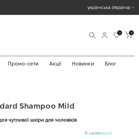
ПРОФЕСІЙНА ЯПОНСЬКА КОСМЕТИКА
українська (Україна)
0
0
Промо-сети
Акції
Новинки
Блог
ndard Shampoo Mild
я чутливої шкіри для чоловіків
В наявності