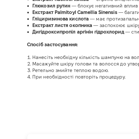
Глюкозил рутин
— блокує негативний вплив 
Екстракт Palmitoyl Camellia Sinensis
— багати
Гліциризинова кислота
— має протизапальні
Екстракт листя окопника
— заспокоює шкіру
Дигідроксипропіл аргінін гідрохлорид
— сти
Спосіб застосування:
Нанесіть необхідну кількість шампуню на во
Масажуйте шкіру голови та волосся до утвор
Ретельно змийте теплою водою.
При необхідності повторіть процедуру.