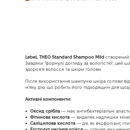
LebeL THEO Standard Shampoo Mild
створений 
Завдяки "формулі догляду за вологістю", цей 
здоров'я волосся та шкіри голови.
Після використання шампуню шкіра голови відч
м'яку дію, що робить його підходящим для що
Активні компоненти:
Оксид срібла
— має антибактеріальні власт
Фітинова кислота
— видаляє надлишки мінер
Саліцилова кислота
— діє як ексфоліант, г
Екстракт насіння коікса
— сприяє зміцненню