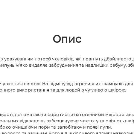
Опис
з урахуванням потреб чоловіків, які прагнуть дбайливого 
шампунь м'яко видаляє забруднення та надлишки себуму, зб
увається свіжою. На відміну від агресивних шампунів дл
денного використання та для людей з чутливою шкірою.
ивості, допомагаючи боротися з патогенними мікрооргані
альних відкладень, забезпечуючи чистоту та свіжість шкі
либоко очищаючи пори та запобігаючи появі лупи.
 волосся та захищає його від шкідливого впливу навкол