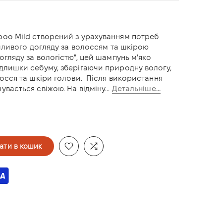
poo Mild створений з урахуванням потреб
айливого догляду за волоссям та шкірою
огляду за вологістю", цей шампунь м'яко
длишки себуму, зберігаючи природну вологу,
лосся та шкіри голови. Після використання
вається свіжою. На відміну...
Детальніше...
ати в кошик