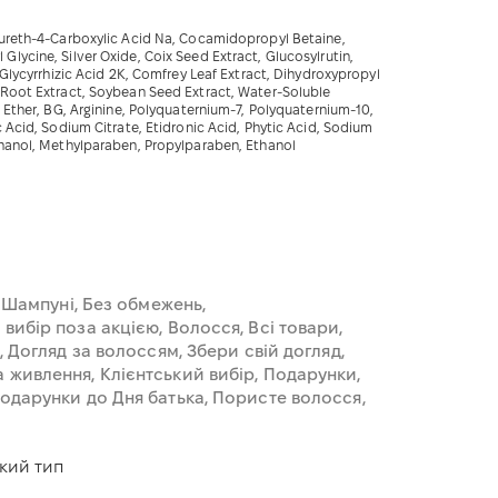
aureth-4-Carboxylic Acid Na, Cocamidopropyl Betaine,
lycine, Silver Oxide, Coix Seed Extract, Glucosylrutin,
 Glycyrrhizic Acid 2K, Comfrey Leaf Extract, Dihydroxypropyl
 Root Extract, Soybean Seed Extract, Water-Soluble
 Ether, BG, Arginine, Polyquaternium-7, Polyquaternium-10,
 Acid, Sodium Citrate, Etidronic Acid, Phytic Acid, Sodium
thanol, Methylparaben, Propylparaben, Ethanol
 Шампуні
Без обмежень
 вибір поза акцією
Волосся
Всі товари
Догляд за волоссям
Збери свій догляд
а живлення
Клієнтський вибір
Подарунки
одарунки до Дня батька
Пористе волосся
який тип