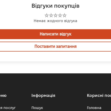
Відгуки покупців
Немає жодного відгука
Написати відгук
Поставити запитання
еню
Інформація
Корисні по
я послуг
Пошук
Головна