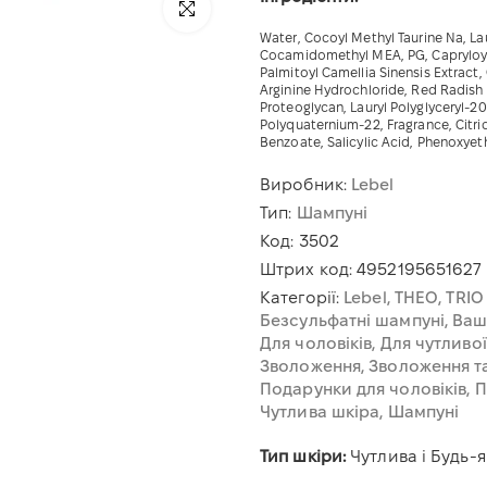
Натисніть, щоб збільшити
Water, Cocoyl Methyl Taurine Na, L
Cocamidomethyl MEA, PG, Capryloyl G
Palmitoyl Camellia Sinensis Extract,
Arginine Hydrochloride, Red Radish
Proteoglycan, Lauryl Polyglyceryl-20
Polyquaternium-22, Fragrance, Citric
Benzoate, Salicylic Acid, Phenoxye
Виробник:
Lebel
Тип:
Шампуні
Код:
3502
Штрих код:
4952195651627
Категорії:
Lebel
THEO
TRIO
Безсульфатні шампуні
Ваш
Для чоловіків
Для чутливої
Зволоження
Зволоження т
Подарунки для чоловіків
П
Чутлива шкіра
Шампуні
Тип шкіри:
Чутлива і Будь-