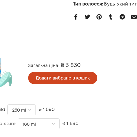
Тип волосся:
Будь-який ти
₴ 3 830
Загальна ціна:
Додати вибране в кошик
ild
₴ 1 590
oisture
₴ 1 590