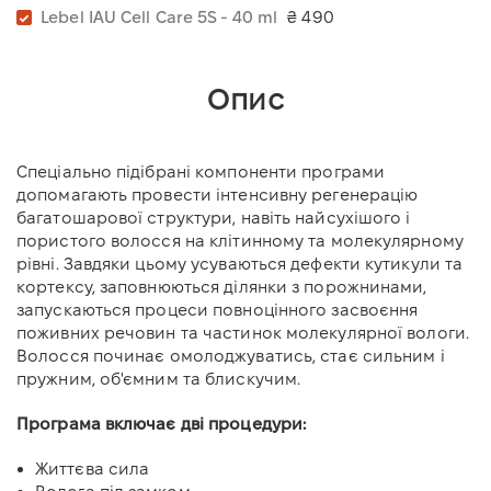
Lebel IAU Cell Care 5S - 40 ml
₴ 490
Опис
Спеціально підібрані компоненти програми
допомагають провести інтенсивну регенерацію
багатошарової структури, навіть найсухішого і
пористого волосся на клітинному та молекулярному
рівні. Завдяки цьому усуваються дефекти кутикули та
кортексу, заповнюються ділянки з порожнинами,
запускаються процеси повноцінного засвоєння
поживних речовин та частинок молекулярної вологи.
Волосся починає омолоджуватись, стає сильним і
пружним, об'ємним та блискучим.
Програма включає дві процедури:
Життєва сила