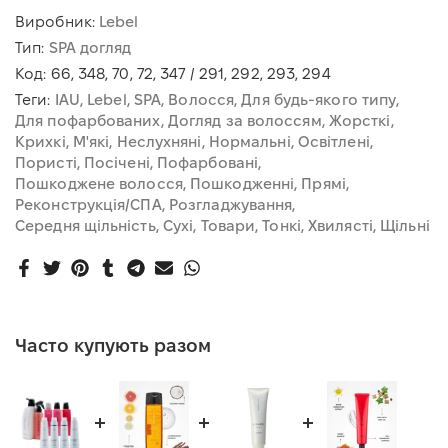
Виробник:
Lebel
Тип:
SPA догляд
Код:
66, 348, 70, 72, 347 / 291, 292, 293, 294
Теги:
IAU
Lebel
SPA
Волосся
Для будь-якого типу
Для пофарбованих
Догляд за волоссям
Жорсткі
Крихкі
М'які
Неслухняні
Нормальні
Освітлені
Пористі
Посічені
Пофарбовані
Пошкоджене волосся
Пошкодженні
Прямі
Реконструкція/СПА
Розгладжування
Середня щільність
Сухі
Товари
Тонкі
Хвилясті
Щільні
Часто купують разом