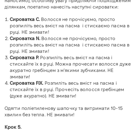
наносимо), особливу увагу приділяючи пошкодженим
ділянкам, поетапно нанесіть наступні сироватки:
Сироватка С.
Волосся не прочісуємо, просто
розпиліть весь вміст на пасма
і стискаємо пасма в
руці. НЕ змивати!
Сироватка N.
Волосся не прочісуємо, просто
розпиліть весь вміст на пасма і стискаємо пасма в
руці. НЕ змивати!
Сироватка Р.
Розпиліть весь вміст на пасма і
стискайте їх в руці. Можна прочесати волосся дуже
акуратно гребінцем з м'якими зубчиками. НЕ
змивати!
Сироватка FIX.
Розпиліть весь вміст на пасма і
стискайте їх в руці. Прочесіть волосся гребінцем
(дуже акуратно). НЕ змивати!
Одягти поліетиленову шапочку та витримати 10-15
хвилин без тепла. НЕ змивати!
Крок 5.