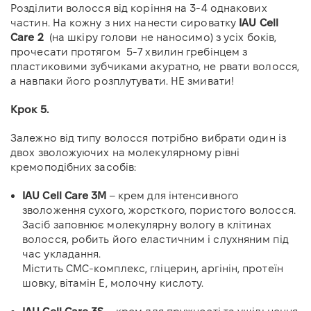
Розділити волосся від коріння на 3-4 однакових
частин. На кожну з них нанести сироватку
IAU Cell
Care 2
(на шкіру голови не наносимо) з усіх боків,
прочесати протягом
5-7 хвилин гребінцем з
пластиковими зубчиками акуратно, не рвати волосся,
а навпаки його розплутувати. НЕ змивати!
Крок 5.
Залежно від типу волосся потрібно вибрати один із
двох зволожуючих на молекулярному рівні
кремоподібних засобів:
IAU Cell Care 3M
– крем для інтенсивного
зволоження сухого, жорсткого, пористого волосся.
Засіб заповнює молекулярну вологу в клітинах
волосся, робить його еластичним і слухняним під
час укладання.
Містить СМС-комплекс, гліцерин, аргінін, протеїн
шовку, вітамін Е, молочну кислоту.