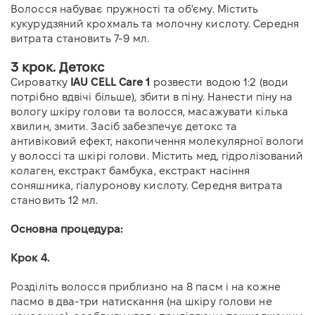
Волосся набуває пружності та об'єму. Містить
кукурудзяний крохмаль та молочну кислоту. Середня
витрата становить 7-9 мл.
3 крок. Детокс
Сироватку
IAU CELL Care 1
розвести водою 1:2 (води
потрібно вдвічі більше), збити в піну. Нанести піну на
вологу шкіру голови та волосся, масажувати кілька
хвилин, змити. Засіб забезпечує детокс та
антивіковий ефект, накопичення молекулярної вологи
у волоссі та шкірі голови. Містить мед, гідролізований
колаген, екстракт бамбука, екстракт насіння
соняшника, гіалуронову кислоту. Середня витрата
становить 12 мл.
Основна процедура:
Крок 4.
Розділіть волосся приблизно на 8 пасм і на кожне
пасмо в два-три натискання (на шкіру голови не