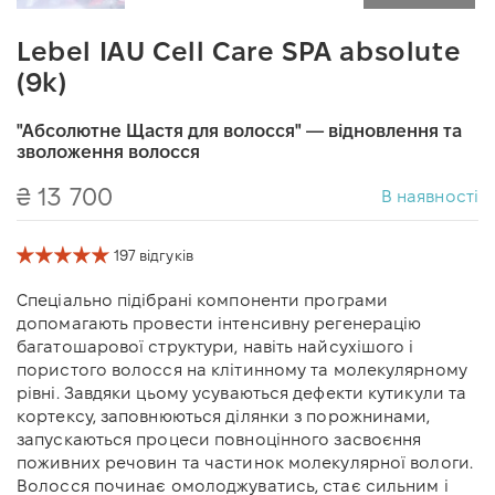
Lebel IAU Cell Care SPA absolute
(9k)
"Абсолютне Щастя для волосся" — відновлення та
зволоження волосся
₴ 13 700
В наявності
197 відгуків
Спеціально підібрані компоненти програми
допомагають провести інтенсивну регенерацію
багатошарової структури, навіть найсухішого і
пористого волосся на клітинному та молекулярному
рівні. Завдяки цьому усуваються дефекти кутикули та
кортексу, заповнюються ділянки з порожнинами,
запускаються процеси повноцінного засвоєння
поживних речовин та частинок молекулярної вологи.
Волосся починає омолоджуватись, стає сильним і