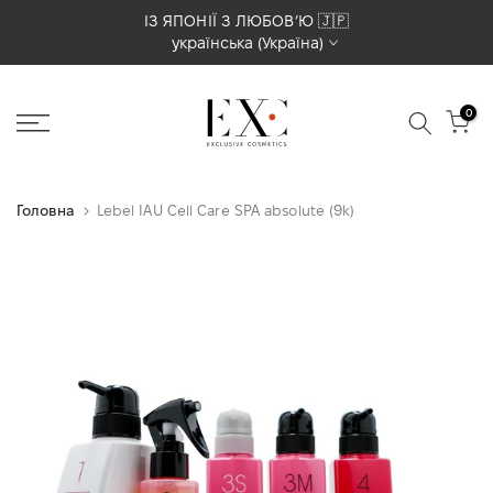
Перейти
ІЗ ЯПОНІЇ З ЛЮБОВʼЮ 🇯🇵
українська (Україна)
до
вмісту
0
Головна
Lebel IAU Cell Care SPA absolute (9k)