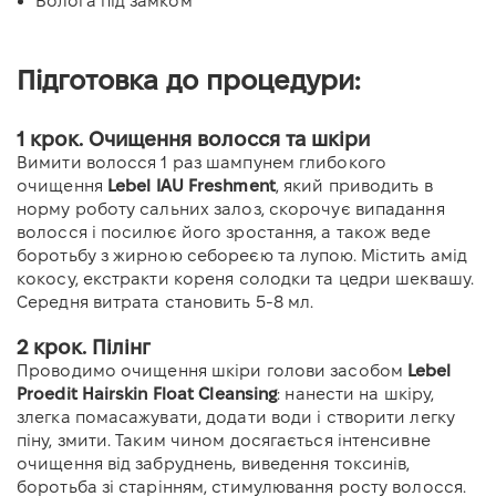
Волога під замком
Підготовка до процедури:
1 крок. Очищення волосся та шкіри
Вимити волосся 1 раз шампунем глибокого
очищення
Lebel IAU Freshment
, який приводить в
норму роботу сальних залоз, скорочує випадання
волосся і посилює його зростання, а також веде
боротьбу з жирною себореєю та лупою. Містить амід
кокосу, екстракти кореня солодки та цедри шеквашу.
Середня витрата становить 5-8 мл.
2 крок. Пілінг
Проводимо очищення шкіри голови засобом
Lebel
Proedit Hairskin Float Cleansing
: нанести на шкіру,
злегка помасажувати, додати води і створити легку
піну, змити. Таким чином досягається інтенсивне
очищення від забруднень, виведення токсинів,
боротьба зі старінням, стимулювання росту волосся.