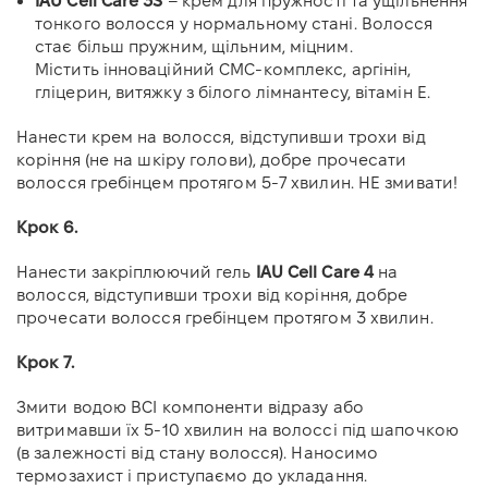
IAU Cell Care 3S
– крем для пружності та ущільнення
тонкого волосся у нормальному стані. Волосся
стає більш пружним, щільним, міцним.
Містить інноваційний СМС-комплекс, аргінін,
гліцерин, витяжку з білого лімнантесу, вітамін Е.
Нанести крем
на волосся, відступивши трохи від
коріння (не на шкіру голови), добре прочесати
волосся гребінцем протягом 5-7 хвилин. НЕ змивати!
Крок 6.
Нанести закріплюючий гель
IAU Cell Care 4
на
волосся, відступивши трохи від коріння, добре
прочесати волосся гребінцем протягом 3 хвилин.
Крок 7.
Змити водою ВСІ компоненти відразу або
витримавши їх 5-10 хвилин на волоссі під шапочкою
(в залежності від стану волосся). Наносимо
термозахист і приступаємо до укладання.