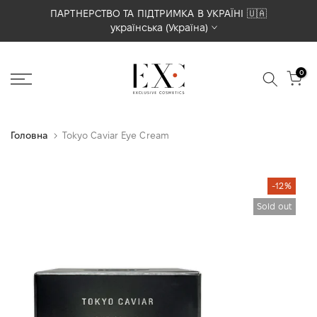
Перейти
ПАРТНЕРСТВО ТА ПІДТРИМКА В УКРАЇНІ 🇺🇦
українська (Україна)
до
вмісту
0
Головна
Tokyo Caviar Eye Cream
-12%
Sold out