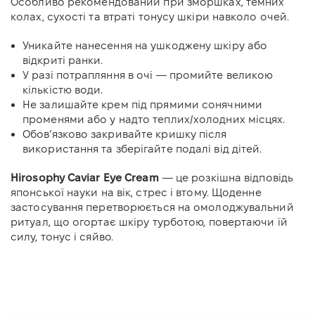
Особливо рекомендований при зморшках, темних
колах, сухості та втраті тонусу шкіри навколо очей.
Уникайте нанесення на ушкоджену шкіру або
відкриті ранки.
У разі потрапляння в очі — промийте великою
кількістю води.
Не залишайте крем під прямими сонячними
променями або у надто теплих/холодних місцях.
Обов’язково закривайте кришку після
використання та зберігайте подалі від дітей.
Hirosophy Caviar Eye Cream
— це розкішна відповідь
японської науки на вік, стрес і втому. Щоденне
застосування перетворюється на омолоджувальний
ритуал, що огортає шкіру турботою, повертаючи їй
силу, тонус і сяйво.