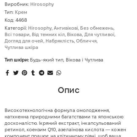
Виробник:
Hirosophy
Тип:
Крем
Код:
4468
Категорії:
Hirosophy
Антивікові
Без обмежень
Всі товари
Від темних кіл
Вікова
Для чутливої
Догляд для очей
Набряклість
Обличчя
Чутлива шкіра
Тип шкіри:
Будь-який тип, Вікова і Чутлива
Опис
Високотехнологічна формула омолодження,
натхненна природними багатствами та японською
досконалістю. Ікряний екстракт, інкапсульований
ретинол, коензим Q10, азелаїнова кислота — кожен
компонент працює на клітинному рівні, щоб ваша