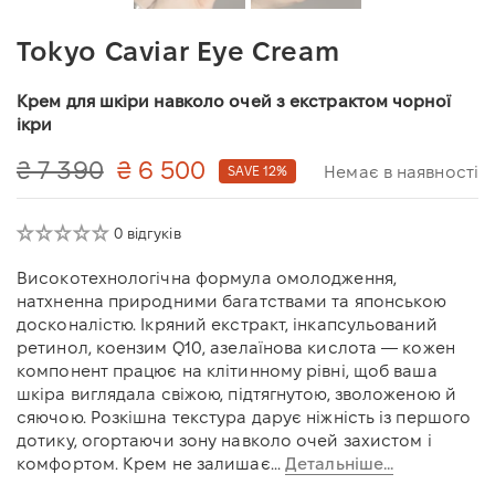
Tokyo Caviar Eye Cream
Крем для шкіри навколо очей з екстрактом чорної
ікри
₴ 7 390
₴ 6 500
Немає в наявності
SAVE 12%
0 відгуків
Високотехнологічна формула омолодження,
натхненна природними багатствами та японською
досконалістю. Ікряний екстракт, інкапсульований
ретинол, коензим Q10, азелаїнова кислота — кожен
компонент працює на клітинному рівні, щоб ваша
шкіра виглядала свіжою, підтягнутою, зволоженою й
сяючою. Розкішна текстура дарує ніжність із першого
дотику, огортаючи зону навколо очей захистом і
комфортом. Крем не залишає...
Детальніше...