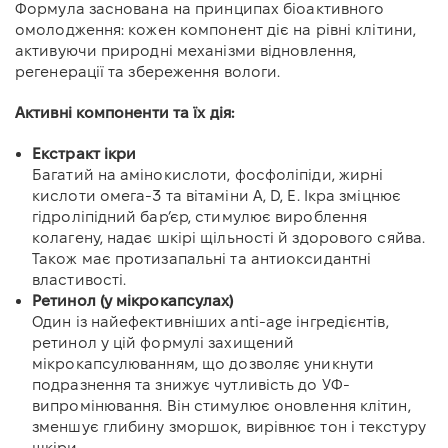
Формула заснована на принципах біоактивного
омолодження: кожен компонент діє на рівні клітини,
активуючи природні механізми відновлення,
регенерації та збереження вологи.
Активні компоненти та їх дія:
Екстракт ікри
Багатий на амінокислоти, фосфоліпіди, жирні
кислоти омега-3 та вітаміни A, D, E. Ікра зміцнює
гідроліпідний бар’єр, стимулює вироблення
колагену, надає шкірі щільності й здорового сяйва.
Також має протизапальні та антиоксидантні
властивості.
Ретинол (у мікрокапсулах)
Один із найефективніших anti-age інгредієнтів,
ретинол у цій формулі захищений
мікрокапсулюванням, що дозволяє уникнути
подразнення та знижує чутливість до УФ-
випромінювання. Він стимулює оновлення клітин,
зменшує глибину зморшок, вирівнює тон і текстуру
шкіри.