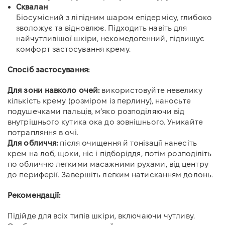
Сквалан
Біосумісний з ліпідним шаром епідермісу, глибоко
зволожує та відновлює. Підходить навіть для
найчутливішої шкіри, некомедогенний, підвищує
комфорт застосування крему.
Спосіб застосування:
Для зони навколо очей:
використовуйте невелику
кількість крему (розміром із перлину), наносьте
подушечками пальців, м’яко розподіляючи від
внутрішнього кутика ока до зовнішнього. Уникайте
потрапляння в очі.
Для обличчя:
після очищення й тонізації нанесіть
крем на лоб, щоки, ніс і підборіддя, потім розподіліть
по обличчю легкими масажними рухами, від центру
до периферії. Завершіть легким натисканням долонь.
Рекомендації:
Підійде для всіх типів шкіри, включаючи чутливу.