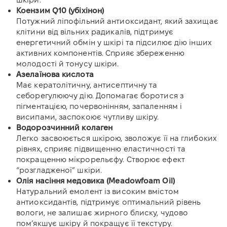
Коензим Q10 (убіхінон)
Потужний ліпофільний антиоксидант, який захищає
клітини від вільних радикалів, підтримує
енергетичний обмін у шкірі та підсилює дію інших
активних компонентів. Сприяє збереженню
молодості й тонусу шкіри.
Азелаїнова кислота
Має кератолітичну, антисептичну та
себорегулюючу дію. Допомагає боротися з
пігментацією, почервонінням, запаленням і
висипами, заспокоює чутливу шкіру.
Водорозчинний колаген
Легко засвоюється шкірою, зволожує її на глибоких
рівнях, сприяє підвищенню еластичності та
покращенню мікрорельєфу. Створює ефект
“розгладженої” шкіри.
Олія насіння медовика (Meadowfoam Oil)
Натуральний емолент із високим вмістом
антиоксидантів, підтримує оптимальний рівень
вологи, не залишає жирного блиску, чудово
пом’якшує шкіру й покращує її текстуру.