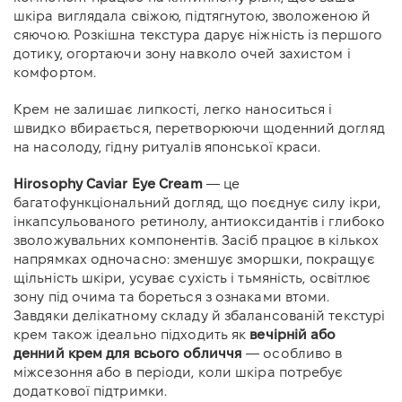
шкіра виглядала свіжою, підтягнутою, зволоженою й
сяючою. Розкішна текстура дарує ніжність із першого
дотику, огортаючи зону навколо очей захистом і
комфортом.
Крем не залишає липкості, легко наноситься і
швидко вбирається, перетворюючи щоденний догляд
на насолоду, гідну ритуалів японської краси.
Hirosophy Caviar Eye Cream
— це
багатофункціональний догляд, що поєднує силу ікри,
інкапсульованого ретинолу, антиоксидантів і глибоко
зволожувальних компонентів. Засіб працює в кількох
напрямках одночасно: зменшує зморшки, покращує
щільність шкіри, усуває сухість і тьмяність, освітлює
зону під очима та бореться з ознаками втоми.
Завдяки делікатному складу й збалансованій текстурі
крем також ідеально підходить як
вечірній або
денний крем для всього обличчя
— особливо в
міжсезоння або в періоди, коли шкіра потребує
додаткової підтримки.