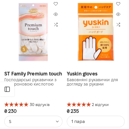
ST Family Premium touch
Yuskin gloves
Господарські рукавички з
Бавовняні рукавички для
гіалуроновою кислотою
догляду за руками
Відкрити бічну панель
30 відгуків
2 відгуки
₴ 230
₴ 235
1 пара
S