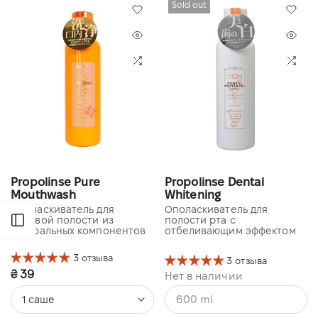
Sold out
Propolinse Pure
Propolinse Dental
Mouthwash
Whitening
Ополаскиватель для
Ополаскиватель для
ротовой полости из
полости рта с
Открыть боковую панель
натуральных компонентов
отбеливающим эффектом
3 отзыва
3 отзыва
₴ 39
Нет в наличии
600 ml
1 саше