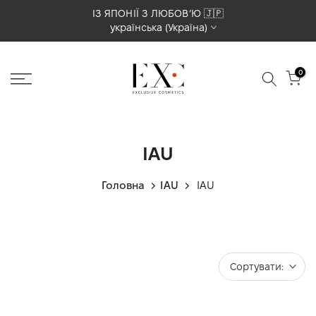
Перейти
ПАРТНЕРСТВО ТА ПІДТРИМКА В УКРАЇНІ 🇺🇦
українська (Україна)
до
вмісту
0
IAU
Головна
IAU
IAU
Сортувати: