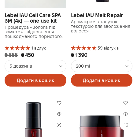
Lebel IAU Cell Care SPA
Lebel IAU Melt Repair
3M (4к) — one use kit
Аромакрем з танучою
текстурою для зволоження
Процедура «Волога під
волосся
замком» - відновлення
пошкодженого пористого
та сухого волосся
1 відгук
59 відгуків
₴ 655
₴ 450
₴ 1 390
3 довжина
200 ml
Додати в кошик
Додати в кошик