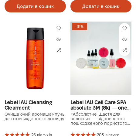
Додати в кошик
Додати в кошик
-31%
Lebel IAU Cleansing
Lebel IAU Cell Care SPA
Clearment
absolute 3M (8k) — one
use kit
Очищаючий аромашампунь
«Абсолютне Щастя для
для повсякденного догляду
волосся» — відновлення
пошкодженого пористого
та сухого волосся
26 відгуків
203 відгуки