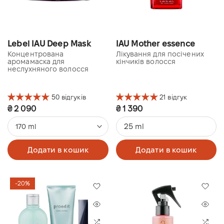
Lebel IAU Deep Mask
IAU Mother essence
Концентрована
Лікування для посічених
аромамаска для
кінчиків волосся
неслухняного волосся
50 відгуків
21 відгук
₴ 2 090
₴ 1 390
25 ml
170 ml
Додати в кошик
Додати в кошик
-20%