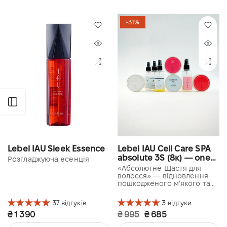
-31%
Відкрити бічну панель
Lebel IAU Sleek Essence
Lebel IAU Cell Care SPA
absolute 3S (8к) — one
Розгладжуюча есенція
use kit
«Абсолютне Щастя для
волосся» — відновлення
пошкодженого м’якого та
тонкого волосся
37 відгуків
3 відгуки
₴ 1 390
₴ 995
₴ 685